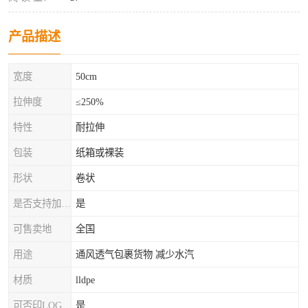
产品描述
宽度
50cm
拉伸度
≤250%
特性
耐拉伸
包装
纸箱或裸装
形状
卷状
是否支持加工定制
是
可售卖地
全国
用途
通风透气包裹货物 减少水汽
材质
lldpe
可否印LOG
是