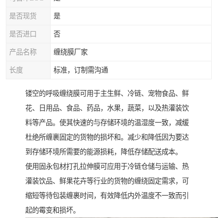
是否现货
是
是否进口
否
产品名称
缠绕膜厂家
长度
标准，订制需沟通
镂空的呼吸缠绕膜可用于主生鲜、冷链、宠物食品、鲜
花、日用品、食品、药品，水果，蔬菜，以及热灌装饮
料等产品。使其快速的与存储环境的温湿度一致，减缓
杜绝所缠裹固定的货物的损坏和。减少和降低因为要达
到存储环境所需要的能源损耗，降低存储配送成本。
使用固永包材打孔拉伸膜可应用于冷链仓储与运输、热
灌装饮品、鲜果花卉等行业的货物的缠绕固定需求，可
缩短等待包装缠裹时间，有效降低内外温度不一致而引
起的霉变和损坏。