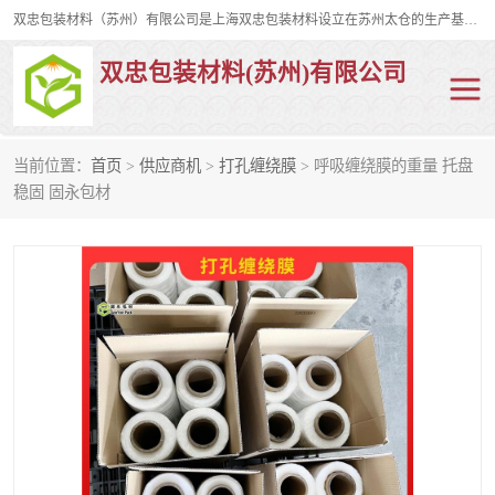
双忠包装材料（苏州）有限公司是上海双忠包装材料设立在苏州太仓的生产基地，占地约2万平米，产品主要有打孔缠绕膜，拉伸蜂窝纸，集装箱充气袋，滑托板，打包带，裹包网兜，防滑纸等箱体和托盘的运输和保护性包材。固永包材®，GooYon Pack®，是我们保护性包装材料的专属品牌。
双忠包装材料(苏州)有限公司
当前位置：
首页
>
供应商机
>
打孔缠绕膜
> 呼吸缠绕膜的重量 托盘
打孔缠绕膜
拉伸蜂窝纸
稳固 固永包材
裹包网兜
纤维打包带
防滑纸
充气袋
蜂窝纸
缠绕膜
打孔膜
托盘裹包网兜
托盘捆绑带