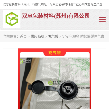
双忠包装材料（苏州）有限公司是上海双忠包装材料设立在苏州太仓的生产基地，占地约2万平米，产品主要有打孔缠绕膜，拉伸蜂窝纸，集装箱充气袋，滑托板，打包带，裹包网兜，防滑纸等箱体和托盘的运输和保护性包材。固永包材®，GooYon Pack®，是我们保护性包装材料的专属品牌。
双忠包装材料(苏州)有限公司
当前位置：
首页
>
供应商机
>
充气袋
> 定制化服务 防颠簸缓冲气囊
打孔缠绕膜
拉伸蜂窝纸
裹包网兜
纤维打包带
防滑纸
充气袋
蜂窝纸
缠绕膜
打孔膜
托盘裹包网兜
托盘捆绑带