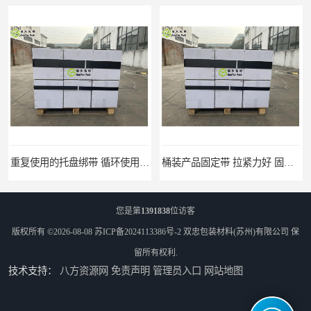
重复使用的托盘绑带 循环使用 固永包材
桶装产品固定带 拉紧力好 固永包材
您是第
1391838
位访客
版权所有 ©2026-08-08
苏ICP备2024113386号-2
双忠包装材料(苏州)有限公司
保
留所有权利.
技术支持：
八方资源网
免责声明
管理员入口
网站地图