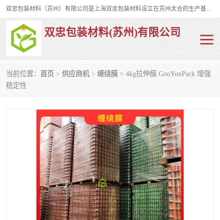
双忠包装材料（苏州）有限公司是上海双忠包装材料设立在苏州太仓的生产基地，占地约2万平米，产品主要有打孔缠绕膜，拉伸蜂窝纸，集装箱充气袋，滑托板，打包带，裹包网兜，防滑纸等箱体和托盘的运输和保护性包材。固永包材®，GooYon Pack®，是我们保护性包装材料的专属品牌。
双忠包装材料(苏州)有限公司
当前位置：
首页
>
供应商机
>
缠绕膜
> 4kg拉伸膜 GooYonPack 增强
打孔缠绕膜
拉伸蜂窝纸
稳定性
裹包网兜
纤维打包带
防滑纸
充气袋
蜂窝纸
缠绕膜
打孔膜
托盘裹包网兜
托盘捆绑带