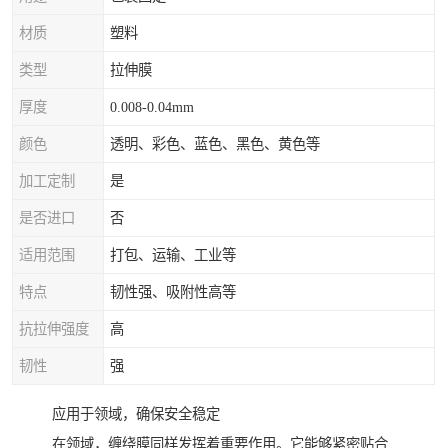
材质
塑料
类型
拉伸膜
厚度
0.008-0.04mm
颜色
透明、彩色、蓝色、黑色、黄色等
加工定制
是
是否进口
否
适用范围
打包、运输、工业等
特点
韧性强、吸附性高等
抗拉伸强度
高
韧性
强
应用于领域，确保安全稳定
在领域，缠绕膜同样发挥着重要作用。它能够紧密贴合