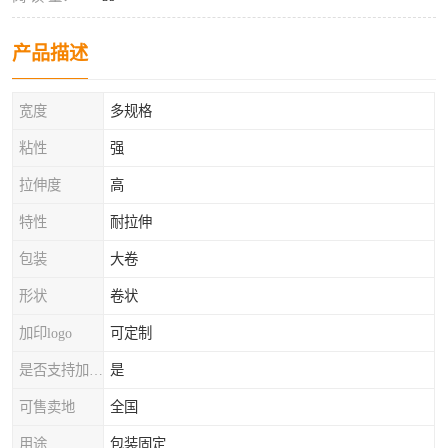
产品描述
宽度
多规格
粘性
强
拉伸度
高
特性
耐拉伸
包装
大卷
形状
卷状
加印logo
可定制
是否支持加工定制
是
可售卖地
全国
用途
包装固定