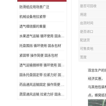
是否可回收
防滑纸应用场景广泛
用途
机械设备用拉紧带
出货时间
透气缠绕膜的重量
是否进口
水果透气运输 循环使用 固永包材
配送货
托盘围挡 循环使用 固永包材
可售卖地
紧固带 操作简便 固永包材
宽度
透气运输捆绑带 循环使用 固永包材
双忠生产的
固永托盘固定带 拉紧力好 固永包材
经济实惠，
药品通风运输固定 操作简便 固永包材
与其他包装
蔬菜通风运输 拉紧力好 固永包材
点，蜂窝纸