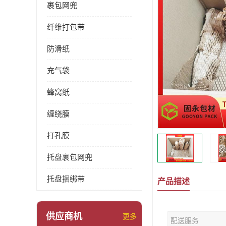
裹包网兜
纤维打包带
防滑纸
充气袋
蜂窝纸
缠绕膜
打孔膜
托盘裹包网兜
托盘捆绑带
产品描述
供应商机
更多
配送服务