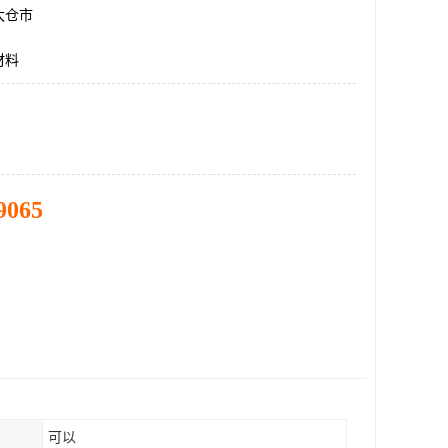
太仓市
材料
9065
可以