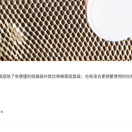
窝纸除了有便捷的纸箱装衬垫拉伸蜂窝纸套装；也有适合更频繁使用的拉
。
cn