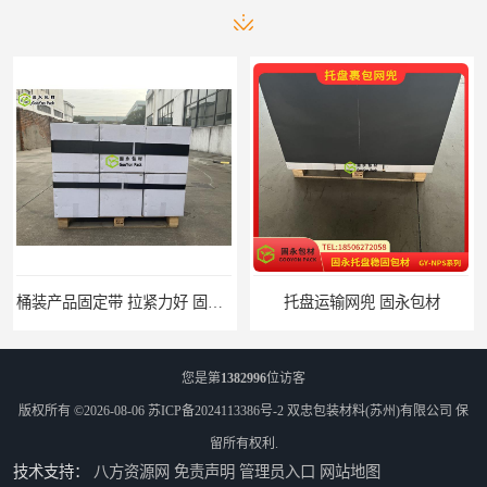
桶装产品固定带 拉紧力好 固永包材
托盘运输网兜 固永包材
您是第
1382996
位访客
版权所有 ©2026-08-06
苏ICP备2024113386号-2
双忠包装材料(苏州)有限公司
保
留所有权利.
技术支持：
八方资源网
免责声明
管理员入口
网站地图