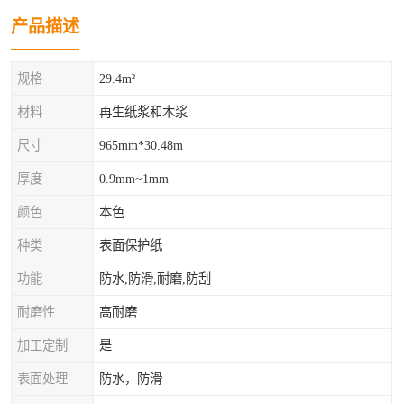
产品描述
规格
29.4m²
材料
再生纸浆和木浆
尺寸
965mm*30.48m
厚度
0.9mm~1mm
颜色
本色
种类
表面保护纸
功能
防水,防滑,耐磨,防刮
耐磨性
高耐磨
加工定制
是
表面处理
防水，防滑