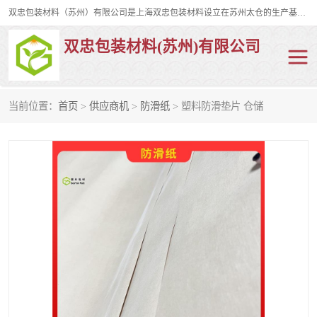
双忠包装材料（苏州）有限公司是上海双忠包装材料设立在苏州太仓的生产基地，占地约2万平米，产品主要有打孔缠绕膜，拉伸蜂窝纸，集装箱充气袋，滑托板，打包带，裹包网兜，防滑纸等箱体和托盘的运输和保护性包材。固永包材®，GooYon Pack®，是我们保护性包装材料的专属品牌。
双忠包装材料(苏州)有限公司
当前位置：
首页
>
供应商机
>
防滑纸
> 塑料防滑垫片 仓储
打孔缠绕膜
拉伸蜂窝纸
裹包网兜
纤维打包带
防滑纸
充气袋
蜂窝纸
缠绕膜
打孔膜
托盘裹包网兜
托盘捆绑带