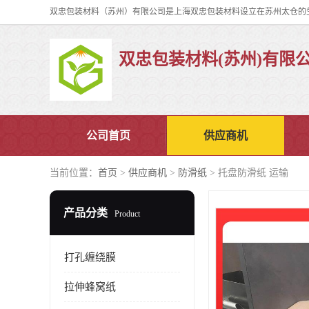
双忠包装材料(苏州)有限
公司首页
供应商机
当前位置：
首页
>
供应商机
>
防滑纸
> 托盘防滑纸 运输
产品分类
Product
打孔缠绕膜
拉伸蜂窝纸