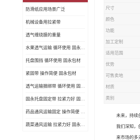
尺寸
防滑纸应用场景广泛
颜色
机械设备用拉紧带
功能
透气缠绕膜的重量
加工定制
水果透气运输 循环使用 固永包材
适用范围
托盘围挡 循环使用 固永包材
优势
紧固带 操作简便 固永包材
可售卖地
透气运输捆绑带 循环使用 固永包材
材质
类别
固永托盘固定带 拉紧力好 固永包材
药品通风运输固定 操作简便 固永包材
未来，持续
蔬菜通风运输 拉紧力好 固永包材
我们深知，
来市场的多