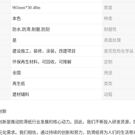
965mm*30.48m
厚度
本色
种类
防水,防滑,耐磨,防刮
耐磨性
是
表面处理
建设施工，装修，涂装，改建项目
是否危险化学品
环保再生材料，可回收，可降解
定制
全国
用途
再生纸
类型
建材辅料
动载
创新
创新是推动防滑纸行业发展的核心动力。因此，我们不断投入研发资源，
元化需求。我们相信，通过持续的创新和努力，防滑纸将为人们的生活带