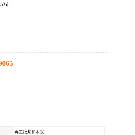
太仓市
9065
再生纸浆和木浆