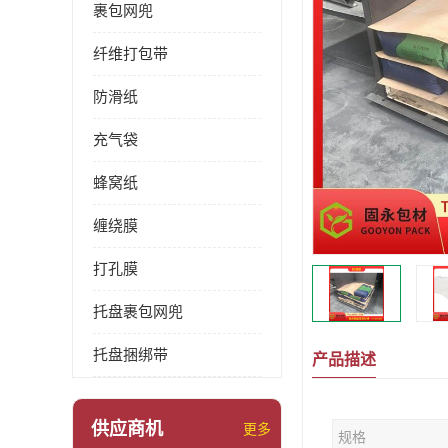
裹包网兜
纤维打包带
防滑纸
充气袋
蜂窝纸
缠绕膜
打孔膜
托盘裹包网兜
托盘捆绑带
产品描述
供应商机
更多
规格