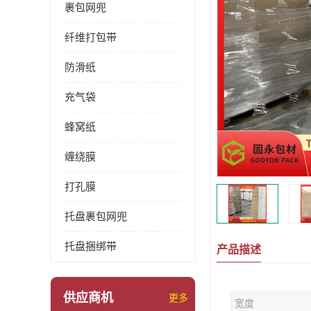
裹包网兜
纤维打包带
防滑纸
充气袋
蜂窝纸
缠绕膜
打孔膜
托盘裹包网兜
托盘捆绑带
产品描述
供应商机
更多
宽度