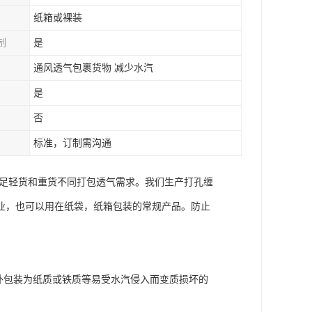
纸箱或裸装
制
是
通风透气包裹货物 减少水汽
是
否
标准，订制需沟通
满足轻货和重货不同打包透气需求。我们生产打孔缠
业，也可以用在纸袋，纸箱包装的常规产品。防止
外包装为纸质或铁质等易受水汽侵入而变质损坏的