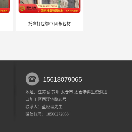
绑带 固永包材
托盘裹包布兜 固永包材
15618079065
地址：江苏省 苏州 太仓市 太仓港再生资源进
口加工区西浮宅路28号
材料 固永包材
蔬菜透气运输固定 操作简便 固永包材
联系人：蓝经理
先生
微信帐号：18506272058