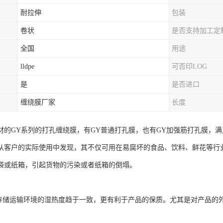
耐拉伸
包装
卷状
是否支持加工定
全国
用途
lldpe
可否印LOG
是
是否进口
缠绕膜厂家
长度
材的GY系列的打孔缠绕膜，有GY普通打孔膜，也有GY加强筋打孔膜，
从客户的实际使用中发现，其不仅可用在易腐坏的食品、饮料、鲜花等行
袋或纸箱，引起货物的污染或者纸箱的倒塌。
与存储运输环境的湿热度趋于一致，更有利于产品的保质。尤其是对产品的