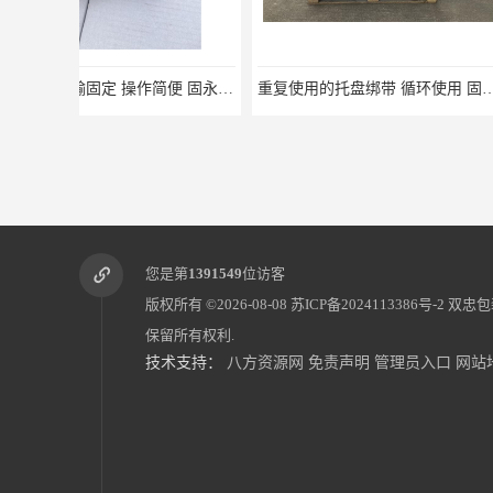
重复使用的托盘绑带 循环使用 固永包材
桶装产品固定带 拉紧
您是第
1391549
位访客
版权所有 ©2026-08-08
苏ICP备2024113386号-2
双忠包
保留所有权利.
技术支持：
八方资源网
免责声明
管理员入口
网站
蔬菜透气运输固定
蜂巢网格纸如何包