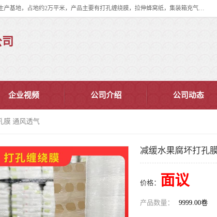
双忠包装材料（苏州）有限公司是上海双忠包装材料设立在苏州太仓的生产基地，占地约2万平米，产品主要有打孔缠绕膜，拉伸蜂窝纸，集装箱充气袋，滑托板，打包带，裹包网兜，防滑纸等箱体和托盘的运输和保护性包材。固永包材®，GooYon Pack®，是我们保护性包装材料的专属品牌。
公司
企业视频
公司介绍
公司动态
孔膜 通风透气
减缓水果腐坏打孔膜
面议
价格：
产品数量：
9999.00卷