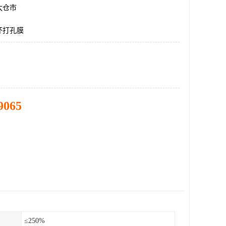
太仓市
坏打孔膜
9065
≤250%