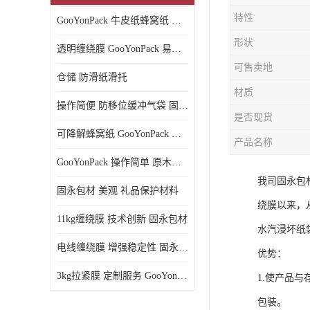
特性
GooYonPack 牛皮纸蜂窝纸 循环使用
形状
透明缠绕膜 GooYonPack 易撕扯不残留
可售卖地
仓储 防滑纸滑托
材质
操作简便 防移位缓冲气袋 固永包材
是否现货
可降解蜂窝纸 GooYonPack 循环使用
产品名称
GooYonPack 操作简单 原木浆蜂巢网格纸
我司固永包
固永包材 美观 礼品保护材料
绕膜以来，
11kg缠绕膜 技术创新 固永包材
水汽浸坏纸
电线缠绕膜 增强稳定性 固永包材
优势：
3kg拉紧膜 定制服务 GooYonPack
1.使产品
包装。