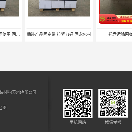
力好 固永包材
托盘运输网兜 固永包材
托盘打包
装材料(苏州)有限公司
地图
裹 固永包材
电动蜂窝纸拉伸机 固永包材
化妆品装饰
微信号码
手机网站