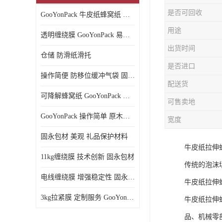
是否可回收
GooYonPack 牛皮纸蜂窝纸 循环使用
用途
透明缠绕膜 GooYonPack 易撕扯不残留
出货时间
仓储 防滑纸滑托
是否进口
操作简便 防移位缓冲气袋 固永包材
配送货
可降解蜂窝纸 GooYonPack 循环使用
可售卖地
GooYonPack 操作简单 原木浆蜂巢网格纸
宽度
固永包材 美观 礼品保护材料
牛皮纸拉伸
11kg缠绕膜 技术创新 固永包材
传统的泡沫
电线缠绕膜 增强稳定性 固永包材
牛皮纸拉伸
3kg拉紧膜 定制服务 GooYonPack
牛皮纸拉伸
品、机械零