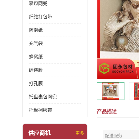
裹包网兜
纤维打包带
防滑纸
充气袋
蜂窝纸
缠绕膜
打孔膜
托盘裹包网兜
托盘捆绑带
产品描述
供应商机
更多
配送服务