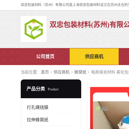
双忠包装材料(苏州)有限
公司首页
供应商机
当前位置：
首页
>
供应商机
>
蜂窝纸
> 电商填充材料 美化包
产品分类
Product
打孔缠绕膜
拉伸蜂窝纸