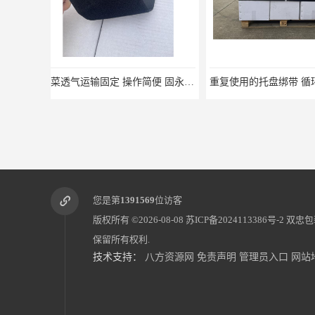
重复使用的托盘绑带 循环使用 固永包材
桶装产品固定带 拉紧
您是第
1391569
位访客
版权所有 ©2026-08-08
苏ICP备2024113386号-2
双忠包
保留所有权利.
技术支持：
八方资源网
免责声明
管理员入口
网站
蔬菜透气运输固定
蜂巢网格纸如何包