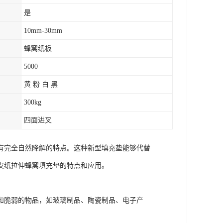
是
10mm-30mm
蜂窝纸板
5000
黄 粉 白 黑
300kg
四面进叉
有完全自然降解的特点。这种新型填充垫能够代替
皮纸拉伸蜂窝填充垫的特点和应用。
和脆弱的物品，如玻璃制品、陶瓷制品、电子产