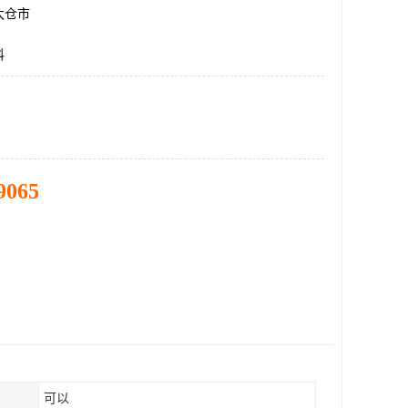
太仓市
料
9065
可以