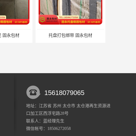
绑带 固永包材
托盘裹包布兜 固永包材
15618079065
地址：江苏省 苏州 太仓市 太仓港再生资源进
口加工区西浮宅路28号
材料 固永包材
蔬菜透气运输固定 操作简便 固永包材
联系人：蓝经理
先生
微信帐号：18506272058