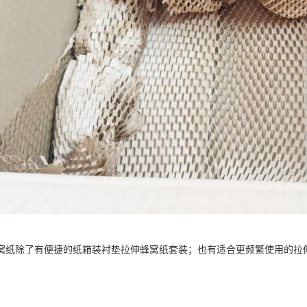
窝纸除了有便捷的纸箱装衬垫拉伸蜂窝纸套装；也有适合更频繁使用的拉
。