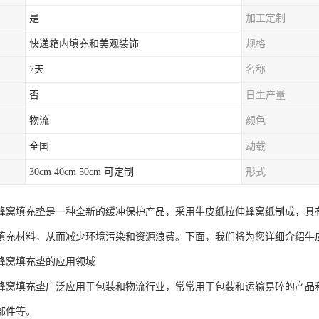
是
加工定制
快递箱内填充和美观装饰
规格
7天
名称
否
日生产量
物流
颜色
全国
动载
30cm 40cm 50cm 可定制
形式
蜂窝填充垫是一种全新的缓冲保护产品，采用牛皮纸拉伸蜂窝纸制成，具
填充材料，从而减少环境污染和资源浪费。下面，我们将为您详细介绍牛
蜂窝填充垫的应用领域
蜂窝填充垫广泛应用于包装和物流行业，常常用于包装和运输易碎的产品
部件等。