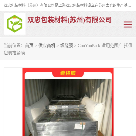
双忠包装材料（苏州）有限公司是上海双忠包装材料设立在苏州太仓的生产基地，占地约2万平米，产品主要有打孔缠绕膜，拉伸蜂窝纸，集装箱充气袋，滑托板，打包带，裹包网兜，防滑纸等箱体和托盘的运输和保护性包材。固永包材®，GooYon Pack®，是我们保护性包装材料的专属品牌。
双忠包装材料(苏州)有限公司
当前位置：
首页
>
供应商机
>
缠绕膜
> GooYonPack 适用范围广 托盘
打孔缠绕膜
拉伸蜂窝纸
包裹拉紧膜
裹包网兜
纤维打包带
防滑纸
充气袋
蜂窝纸
缠绕膜
打孔膜
托盘裹包网兜
托盘捆绑带