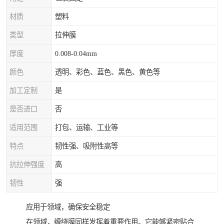
材质
塑料
类型
拉伸膜
厚度
0.008-0.04mm
颜色
透明、彩色、蓝色、黑色、黄色等
加工定制
是
是否进口
否
适用范围
打包、运输、工业等
特点
韧性强、吸附性高等
抗拉伸强度
高
韧性
强
应用于领域，确保安全稳定
在领域，缠绕膜同样发挥着重要作用。它能够紧密贴合