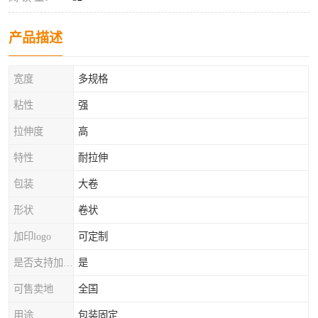
产品描述
宽度
多规格
粘性
强
拉伸度
高
特性
耐拉伸
包装
大卷
形状
卷状
加印logo
可定制
是否支持加工定制
是
可售卖地
全国
用途
包装固定