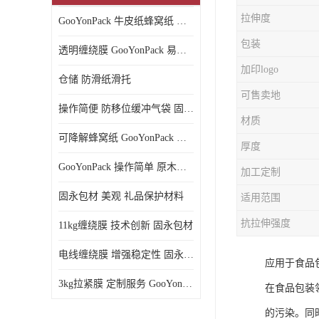
拉伸度
GooYonPack 牛皮纸蜂窝纸 循环使用
包装
透明缠绕膜 GooYonPack 易撕扯不残留
加印logo
仓储 防滑纸滑托
可售卖地
操作简便 防移位缓冲气袋 固永包材
材质
可降解蜂窝纸 GooYonPack 循环使用
厚度
GooYonPack 操作简单 原木浆蜂巢网格纸
加工定制
固永包材 美观 礼品保护材料
适用范围
抗拉伸强度
11kg缠绕膜 技术创新 固永包材
电线缠绕膜 增强稳定性 固永包材
应用于食品
3kg拉紧膜 定制服务 GooYonPack
在食品包装
的污染。同