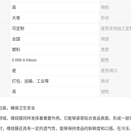
高
特性
大卷
形状
可定制
是否支持加工定
全国
用途
塑料
类型
0.008-0.04mm
颜色
是
是否进口
打包、运输、工业等
特点
高
韧性
包装，确保卫生安全
领域，缠绕膜同样发挥着重要作用。它能够紧密贴合食品表面，形成一层
时，缠绕膜还具有一定的透气性，能够保持食品的新鲜度和口感。在冷冻