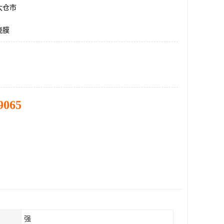
太仓市
绕膜
9065
强