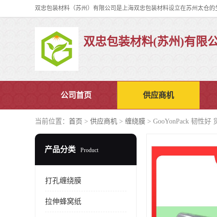
双忠包装材料(苏州)有限
公司首页
供应商机
当前位置：
首页
>
供应商机
>
缠绕膜
> GooYonPack 韧
产品分类
Product
打孔缠绕膜
拉伸蜂窝纸