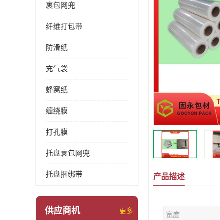
裹包网兜
纤维打包带
防滑纸
充气袋
蜂窝纸
缠绕膜
打孔膜
托盘裹包网兜
托盘捆绑带
产品描述
供应商机
更多
宽度