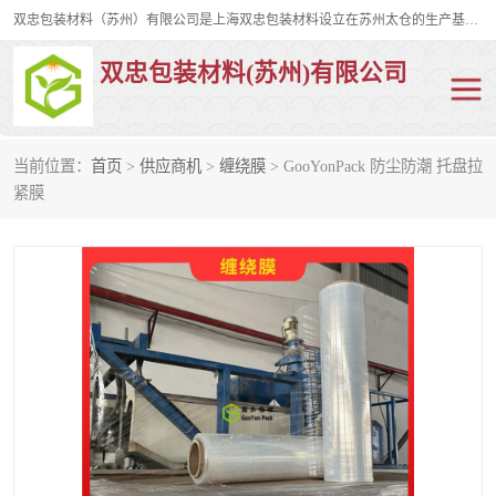
双忠包装材料（苏州）有限公司是上海双忠包装材料设立在苏州太仓的生产基地，占地约2万平米，产品主要有打孔缠绕膜，拉伸蜂窝纸，集装箱充气袋，滑托板，打包带，裹包网兜，防滑纸等箱体和托盘的运输和保护性包材。固永包材®，GooYon Pack®，是我们保护性包装材料的专属品牌。
双忠包装材料(苏州)有限公司
当前位置：
首页
>
供应商机
>
缠绕膜
> GooYonPack 防尘防潮 托盘拉
打孔缠绕膜
拉伸蜂窝纸
紧膜
裹包网兜
纤维打包带
防滑纸
充气袋
蜂窝纸
缠绕膜
打孔膜
托盘裹包网兜
托盘捆绑带