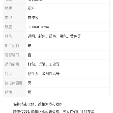
材质
塑料
类型
拉伸膜
厚度
0.008-0.04mm
颜色
透明、彩色、蓝色、黑色、黄色等
加工定制
是
是否进口
否
适用范围
打包、运输、工业等
特点
韧性强、吸附性高等
抗拉伸强度
高
韧性
强
保护精密仪器，避免划痕和损伤
精密仪器对包装材料的要求高，因为它们往往对灰尘、