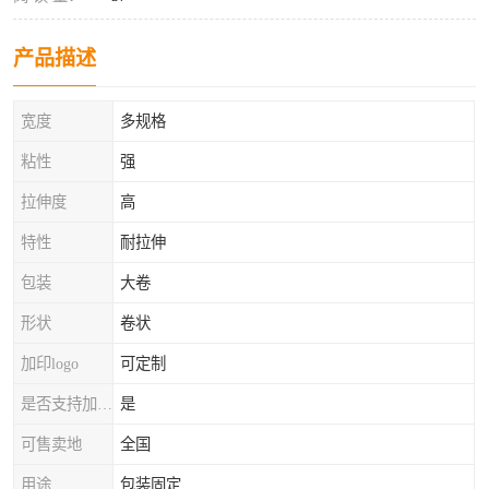
产品描述
宽度
多规格
粘性
强
拉伸度
高
特性
耐拉伸
包装
大卷
形状
卷状
加印logo
可定制
是否支持加工定制
是
可售卖地
全国
用途
包装固定