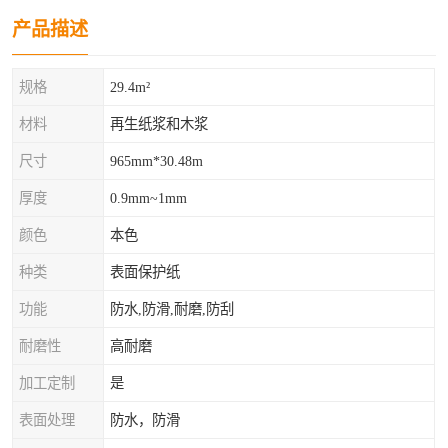
产品描述
规格
29.4m²
材料
再生纸浆和木浆
尺寸
965mm*30.48m
厚度
0.9mm~1mm
颜色
本色
种类
表面保护纸
功能
防水,防滑,耐磨,防刮
耐磨性
高耐磨
加工定制
是
表面处理
防水，防滑