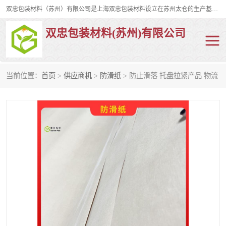
双忠包装材料（苏州）有限公司是上海双忠包装材料设立在苏州太仓的生产基地，占地约2万平米，产品主要有打孔缠绕膜，拉伸蜂窝纸，集装箱充气袋，滑托板，打包带，裹包网兜，防滑纸等箱体和托盘的运输和保护性包材。固永包材®，GooYon Pack®，是我们保护性包装材料的专属品牌。
双忠包装材料(苏州)有限公司
当前位置：
首页
>
供应商机
>
防滑纸
> 防止滑落 托盘拉紧产品 物流
打孔缠绕膜
拉伸蜂窝纸
裹包网兜
纤维打包带
防滑纸
充气袋
蜂窝纸
缠绕膜
打孔膜
托盘裹包网兜
托盘捆绑带