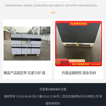
Development, design, production and sales in one of the manufacturing enterprises
托盘运输网兜 固永包材
托盘打包绑带 固永包材
您是第
1394436
位访客
版权所有 ©2026-08-08
苏ICP备2024113386号-2
双忠包装材料(苏州)有限公司
保
留所有权利.