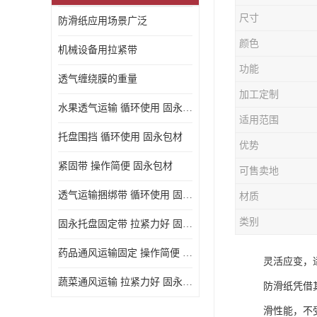
尺寸
防滑纸应用场景广泛
颜色
机械设备用拉紧带
功能
透气缠绕膜的重量
加工定制
水果透气运输 循环使用 固永包材
适用范围
托盘围挡 循环使用 固永包材
优势
紧固带 操作简便 固永包材
可售卖地
透气运输捆绑带 循环使用 固永包材
材质
类别
固永托盘固定带 拉紧力好 固永包材
药品通风运输固定 操作简便 固永包材
灵活应变，
蔬菜通风运输 拉紧力好 固永包材
防滑纸凭借
滑性能，不