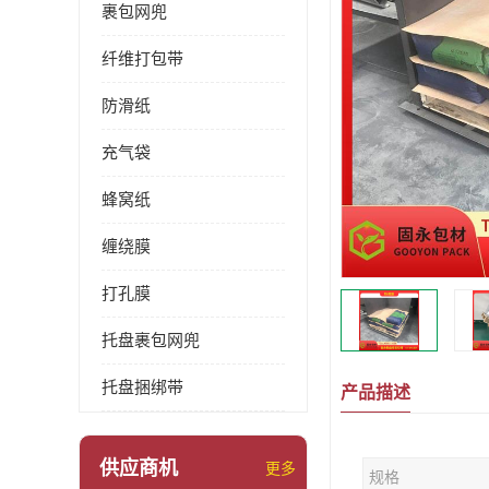
裹包网兜
纤维打包带
防滑纸
充气袋
蜂窝纸
缠绕膜
打孔膜
托盘裹包网兜
托盘捆绑带
产品描述
供应商机
更多
规格