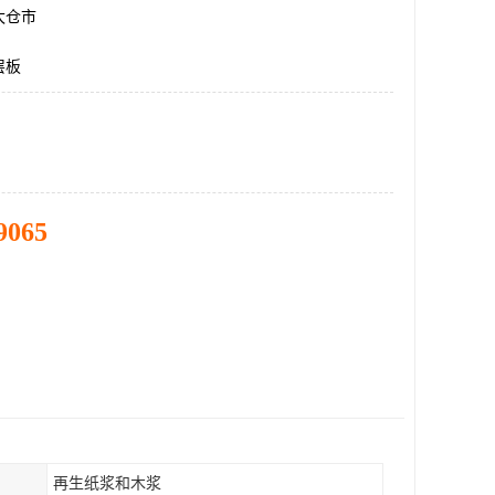
太仓市
层板
9065
再生纸浆和木浆