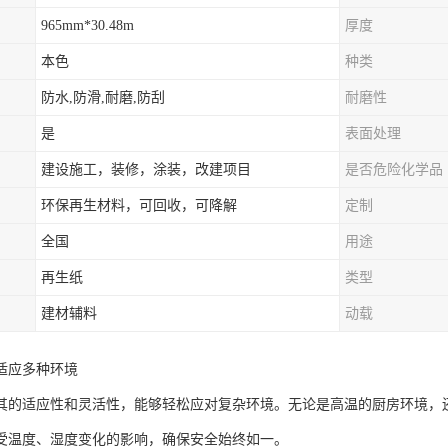
965mm*30.48m
厚度
本色
种类
防水,防滑,耐磨,防刮
耐磨性
是
表面处理
建设施工，装修，涂装，改建项目
是否危险化学品
环保再生材料，可回收，可降解
定制
全国
用途
再生纸
类型
建材辅料
动载
适应多种环境
其的适应性和灵活性，能够轻松应对复杂环境。无论是高温的厨房环境，
受温度、湿度变化的影响，确保安全始终如一。