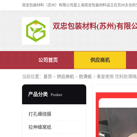
双忠包装材料(苏州)有限
公司首页
供应商机
当前位置：
首页
>
供应商机
>
防滑纸
> 重复使用 饮料防滑隔
产品分类
Product
打孔缠绕膜
拉伸蜂窝纸