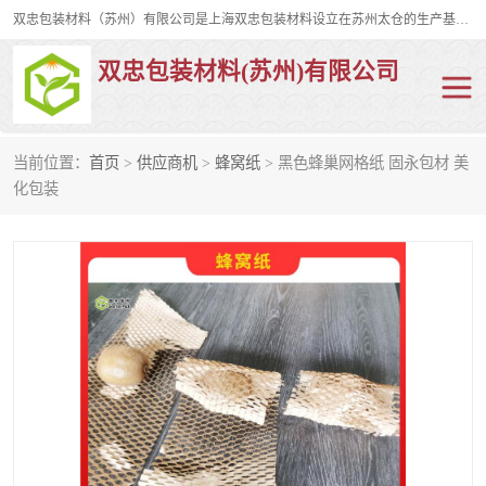
双忠包装材料（苏州）有限公司是上海双忠包装材料设立在苏州太仓的生产基地，占地约2万平米，产品主要有打孔缠绕膜，拉伸蜂窝纸，集装箱充气袋，滑托板，打包带，裹包网兜，防滑纸等箱体和托盘的运输和保护性包材。固永包材®，GooYon Pack®，是我们保护性包装材料的专属品牌。
双忠包装材料(苏州)有限公司
当前位置：
首页
>
供应商机
>
蜂窝纸
> 黑色蜂巢网格纸 固永包材 美
打孔缠绕膜
拉伸蜂窝纸
化包装
裹包网兜
纤维打包带
防滑纸
充气袋
蜂窝纸
缠绕膜
打孔膜
托盘裹包网兜
托盘捆绑带