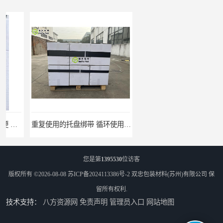
重复使用的托盘绑带 循环使用 固永包材
桶装产品固定带 拉紧力好 固永包材
您是第
1395530
位访客
版权所有 ©2026-08-08
苏ICP备2024113386号-2
双忠包装材料(苏州)有限公司
保
留所有权利.
技术支持：
八方资源网
免责声明
管理员入口
网站地图