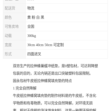
配送货
物流
颜色
黄 粉 白 黑
可售卖地
全国
动载
300kg
宽度
30cm 40cm 50cm 可定制
形式
四面进叉
双忠生产的拉伸蜂巢缓冲纸垫，是0塑包材，可达到降塑
包装的目的，无论内销还是出口突破塑料包装限制。
固永包材牛皮纸拉伸蜂窝填充垫的特点
1.完全自然降解
牛皮纸拉伸蜂窝填充垫的制作材料是的牛皮纸，不含化
学物质和有毒物质，可以完全自然降解，对环境无损
害。相对于传统的泡沫填充材料，这是一种更环保的解