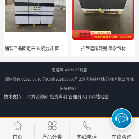
桶装产品固定带 拉紧力好 固永包材
托盘运输网兜 固永包材
您是第
1409351
位访客
版权所有 ©2026-08-10
苏ICP备2024113386号-2
双忠包装材料(苏州)有限公司
保
留所有权利.
技术支持：
八方资源网
免责声明
管理员入口
网站地图
托盘打包绑带 固永包材
托盘裹包布兜 固永包材
首页
产品分类
热线电话
在线咨询