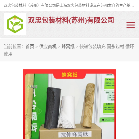
双忠包装材料（苏州）有限公司是上海双忠包装材料设立在苏州太仓的生产基地，占地约2万平米，产品主要有打孔缠绕膜，拉伸蜂窝纸，集装箱充气袋，滑托板，打包带，裹包网兜，防滑纸等箱体和托盘的运输和保护性包材。固永包材®，GooYon Pack®，是我们保护性包装材料的专属品牌。
双忠包装材料(苏州)有限公司
当前位置：
首页
>
供应商机
>
蜂窝纸
> 快递包装填充 固永包材 循环
打孔缠绕膜
拉伸蜂窝纸
使用
裹包网兜
纤维打包带
防滑纸
充气袋
蜂窝纸
缠绕膜
打孔膜
托盘裹包网兜
托盘捆绑带