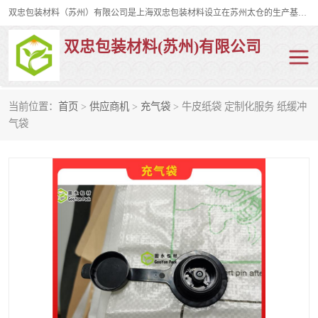
双忠包装材料（苏州）有限公司是上海双忠包装材料设立在苏州太仓的生产基地，占地约2万平米，产品主要有打孔缠绕膜，拉伸蜂窝纸，集装箱充气袋，滑托板，打包带，裹包网兜，防滑纸等箱体和托盘的运输和保护性包材。固永包材®，GooYon Pack®，是我们保护性包装材料的专属品牌。
双忠包装材料(苏州)有限公司
当前位置：
首页
>
供应商机
>
充气袋
> 牛皮纸袋 定制化服务 纸缓冲
打孔缠绕膜
拉伸蜂窝纸
气袋
裹包网兜
纤维打包带
防滑纸
充气袋
蜂窝纸
缠绕膜
打孔膜
托盘裹包网兜
托盘捆绑带