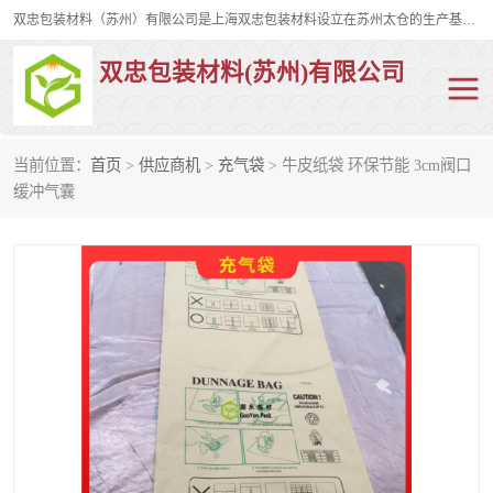
双忠包装材料（苏州）有限公司是上海双忠包装材料设立在苏州太仓的生产基地，占地约2万平米，产品主要有打孔缠绕膜，拉伸蜂窝纸，集装箱充气袋，滑托板，打包带，裹包网兜，防滑纸等箱体和托盘的运输和保护性包材。固永包材®，GooYon Pack®，是我们保护性包装材料的专属品牌。
双忠包装材料(苏州)有限公司
当前位置：
首页
>
供应商机
>
充气袋
> 牛皮纸袋 环保节能 3cm阀口
打孔缠绕膜
拉伸蜂窝纸
缓冲气囊
裹包网兜
纤维打包带
防滑纸
充气袋
蜂窝纸
缠绕膜
打孔膜
托盘裹包网兜
托盘捆绑带