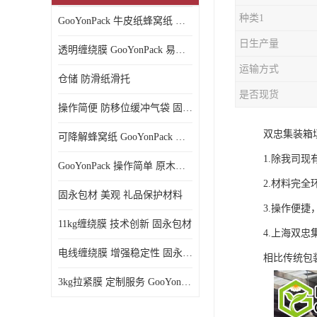
种类1
GooYonPack 牛皮纸蜂窝纸 循环使用
日生产量
透明缠绕膜 GooYonPack 易撕扯不残留
运输方式
仓储 防滑纸滑托
是否现货
操作简便 防移位缓冲气袋 固永包材
双忠集装箱
可降解蜂窝纸 GooYonPack 循环使用
1.除我司
GooYonPack 操作简单 原木浆蜂巢网格纸
2.材料完全
固永包材 美观 礼品保护材料
3.操作便
11kg缠绕膜 技术创新 固永包材
4.上海双忠
电线缠绕膜 增强稳定性 固永包材
相比传统包
3kg拉紧膜 定制服务 GooYonPack