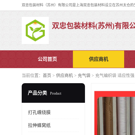
双忠包装材料(苏州)有限
公司首页
供应商机
当前位置：
首页
>
供应商机
>
充气袋
> 充气编织袋 适应性强
产品分类
Product
打孔缠绕膜
拉伸蜂窝纸