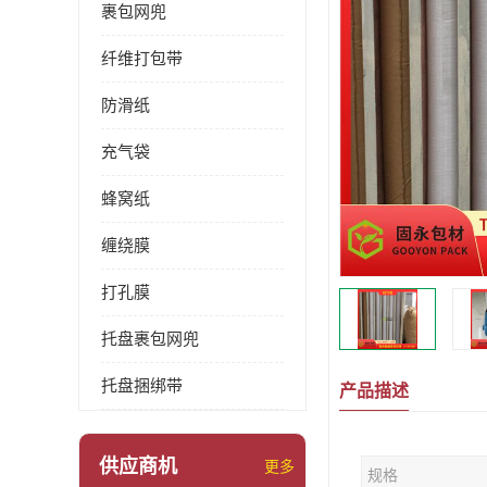
裹包网兜
纤维打包带
防滑纸
充气袋
蜂窝纸
缠绕膜
打孔膜
托盘裹包网兜
托盘捆绑带
产品描述
供应商机
更多
规格