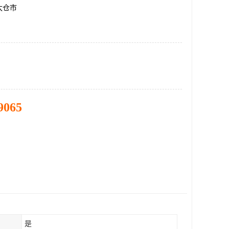
太仓市
9065
是