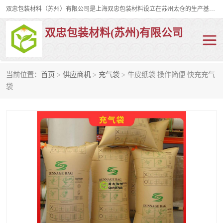
双忠包装材料（苏州）有限公司是上海双忠包装材料设立在苏州太仓的生产基地，占地约2万平米，产品主要有打孔缠绕膜，拉伸蜂窝纸，集装箱充气袋，滑托板，打包带，裹包网兜，防滑纸等箱体和托盘的运输和保护性包材。固永包材®，GooYon Pack®，是我们保护性包装材料的专属品牌。
双忠包装材料(苏州)有限公司
当前位置：
首页
>
供应商机
>
充气袋
> 牛皮纸袋 操作简便 快充充气
打孔缠绕膜
拉伸蜂窝纸
袋
裹包网兜
纤维打包带
防滑纸
充气袋
蜂窝纸
缠绕膜
打孔膜
托盘裹包网兜
托盘捆绑带