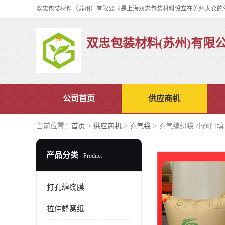
双忠包装材料(苏州)有限
公司首页
供应商机
当前位置：
首页
>
供应商机
>
充气袋
> 充气编织袋 小阀门
产品分类
Product
打孔缠绕膜
拉伸蜂窝纸