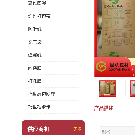
裹包网兜
纤维打包带
防滑纸
充气袋
蜂窝纸
缠绕膜
打孔膜
托盘裹包网兜
托盘捆绑带
产品描述
供应商机
更多
规格