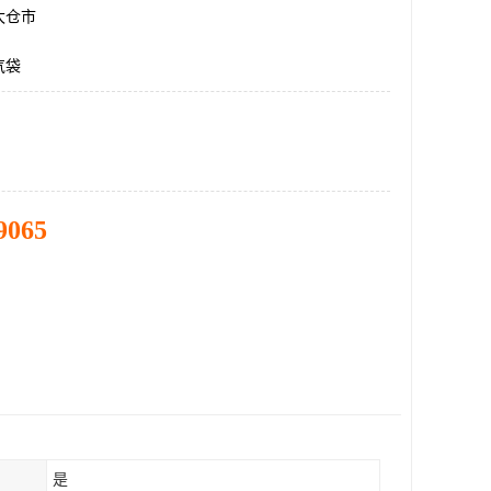
太仓市
气袋
9065
是