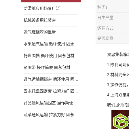
种类1
防滑纸应用场景广泛
日生产量
机械设备用拉紧带
运输方式
透气缠绕膜的重量
是否现货
水果透气运输 循环使用 固永包材
双忠集装箱
托盘围挡 循环使用 固永包材
1.除我司
紧固带 操作简便 固永包材
2.材料完全
透气运输捆绑带 循环使用 固永包材
3.操作便
固永托盘固定带 拉紧力好 固永包材
4.上海双忠
药品通风运输固定 操作简便 固永包材
我们提供的
蔬菜通风运输 拉紧力好 固永包材