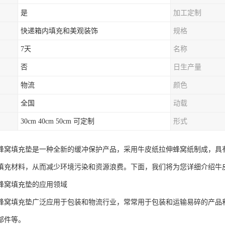
是
加工定制
快递箱内填充和美观装饰
规格
7天
名称
否
日生产量
物流
颜色
全国
动载
30cm 40cm 50cm 可定制
形式
蜂窝填充垫是一种全新的缓冲保护产品，采用牛皮纸拉伸蜂窝纸制成，具
填充材料，从而减少环境污染和资源浪费。下面，我们将为您详细介绍牛
蜂窝填充垫的应用领域
蜂窝填充垫广泛应用于包装和物流行业，常常用于包装和运输易碎的产品
部件等。