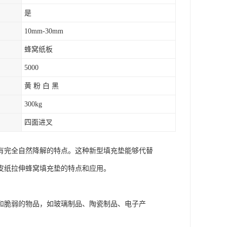
是
10mm-30mm
蜂窝纸板
5000
黄 粉 白 黑
300kg
四面进叉
有完全自然降解的特点。这种新型填充垫能够代替
皮纸拉伸蜂窝填充垫的特点和应用。
和脆弱的物品，如玻璃制品、陶瓷制品、电子产