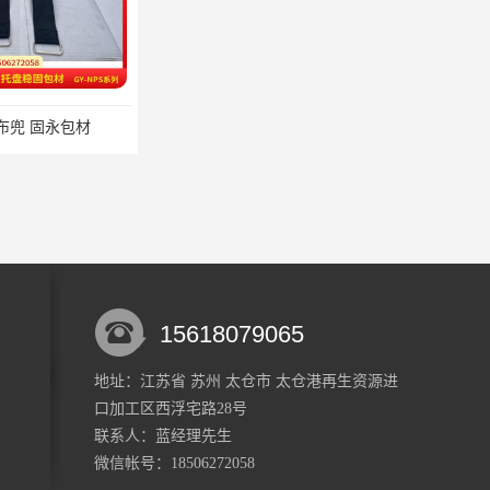
布兜 固永包材
蔬菜透气运输固定
15618079065
地址：江苏省 苏州 太仓市 太仓港再生资源进
口加工区西浮宅路28号
蔬菜透气运输固定 操作简便 固永包材
重复使用的托盘绑带 循环使用 固永包材
联系人：蓝经理
先生
微信帐号：18506272058