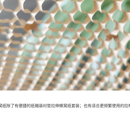
窝纸除了有便捷的纸箱装衬垫拉伸蜂窝纸套装；也有适合更频繁使用的拉
。