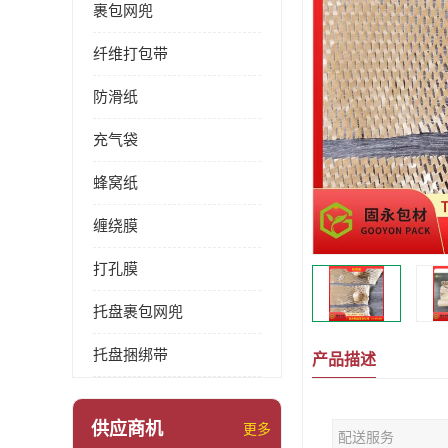
裹包网兜
纤维打包带
防滑纸
充气袋
蜂窝纸
缠绕膜
打孔膜
托盘裹包网兜
托盘捆绑带
产品描述
供应商机
更多
配送服务