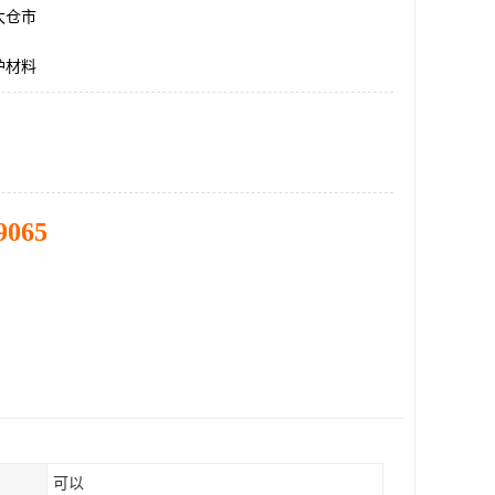
太仓市
护材料
9065
可以