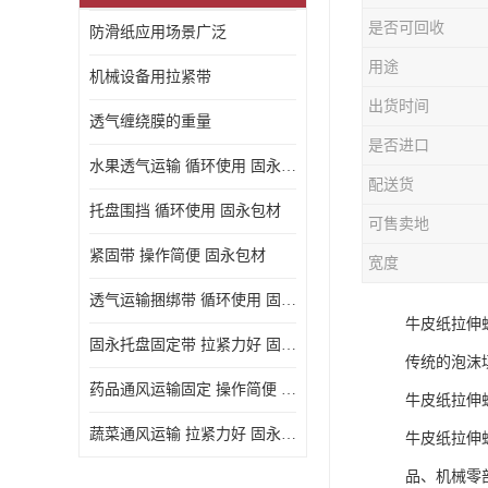
是否可回收
防滑纸应用场景广泛
用途
机械设备用拉紧带
出货时间
透气缠绕膜的重量
是否进口
水果透气运输 循环使用 固永包材
配送货
托盘围挡 循环使用 固永包材
可售卖地
紧固带 操作简便 固永包材
宽度
透气运输捆绑带 循环使用 固永包材
牛皮纸拉伸
固永托盘固定带 拉紧力好 固永包材
传统的泡沫
药品通风运输固定 操作简便 固永包材
牛皮纸拉伸
蔬菜通风运输 拉紧力好 固永包材
牛皮纸拉伸
品、机械零