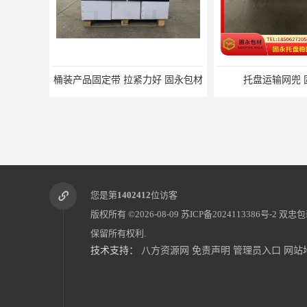
桶装产品固定带 拉紧力好 固永包材
托盘运输网兜 
您是第
1402412
位访客
版权所有 ©2026-08-09
苏ICP备2024113386号-2
双忠包
保留所有权利.
技术支持：
八方资源网
免责声明
管理员入口
网站
蜂巢网格纸如何包裹 固永包材
电动蜂窝纸拉伸机