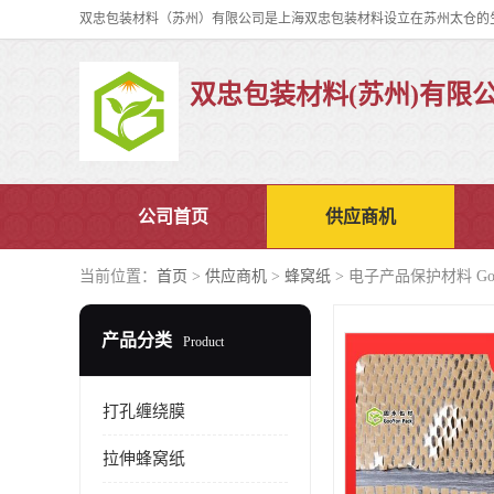
双忠包装材料(苏州)有限
公司首页
供应商机
当前位置：
首页
>
供应商机
>
蜂窝纸
> 电子产品保护材料 Goo
产品分类
Product
打孔缠绕膜
拉伸蜂窝纸