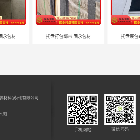
固永包材
托盘打包绑带 固永包材
托盘裹包
装材料(苏州)有限公司
地图
 固永包材
化妆品装饰材料 固永包材
微信号码
手机网站