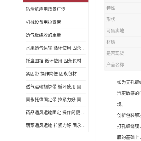
特性
防滑纸应用场景广泛
形状
机械设备用拉紧带
可售卖地
透气缠绕膜的重量
材质
水果透气运输 循环使用 固永包材
是否现货
托盘围挡 循环使用 固永包材
产品名称
紧固带 操作简便 固永包材
如为无孔缠
透气运输捆绑带 循环使用 固永包材
汽更敏感的
固永托盘固定带 拉紧力好 固永包材
境。
药品通风运输固定 操作简便 固永包材
创新包装解
蔬菜通风运输 拉紧力好 固永包材
打孔缠绕膜
膜的基础上