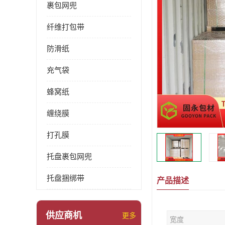
裹包网兜
纤维打包带
防滑纸
充气袋
蜂窝纸
缠绕膜
打孔膜
托盘裹包网兜
托盘捆绑带
产品描述
供应商机
更多
宽度