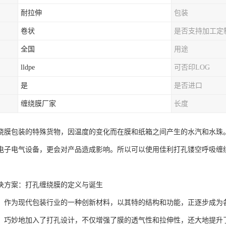
耐拉伸
包装
卷状
是否支持加工定
全国
用途
lldpe
可否印LOG
是
是否进口
缠绕膜厂家
长度
绕膜包装的特殊货物，因温度的变化而在膜和纸箱之间产生的水汽和水珠
电子电气设备，更会对产品造成影响。所以可以使用佳利打孔镂空呼吸缠
决方案：打孔缠绕膜的定义与诞生
，作为现代包装行业的一种创新材料，以其特的结构和功能，正逐步成为
，巧妙地加入了打孔设计，不仅增强了膜的透气性和拉伸性，还大地提升