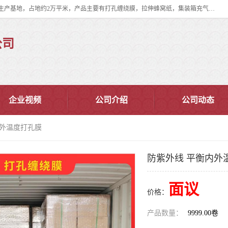
双忠包装材料（苏州）有限公司是上海双忠包装材料设立在苏州太仓的生产基地，占地约2万平米，产品主要有打孔缠绕膜，拉伸蜂窝纸，集装箱充气袋，滑托板，打包带，裹包网兜，防滑纸等箱体和托盘的运输和保护性包材。固永包材®，GooYon Pack®，是我们保护性包装材料的专属品牌。
公司
企业视频
公司介绍
公司动态
内外温度打孔膜
防紫外线 平衡内外
面议
价格：
产品数量：
9999.00卷