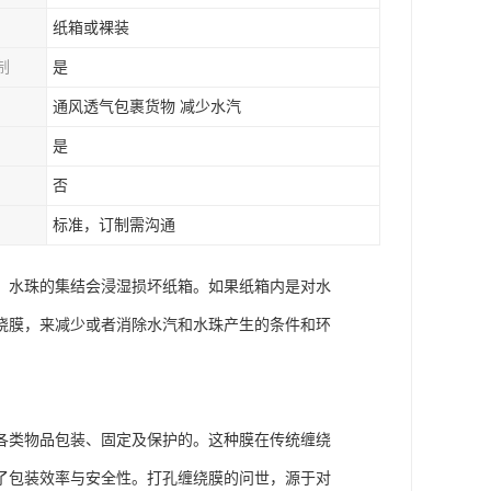
纸箱或裸装
制
是
通风透气包裹货物 减少水汽
是
否
标准，订制需沟通
。水珠的集结会浸湿损坏纸箱。如果纸箱内是对水
绕膜，来减少或者消除水汽和水珠产生的条件和环
各类物品包装、固定及保护的。这种膜在传统缠绕
了包装效率与安全性。打孔缠绕膜的问世，源于对