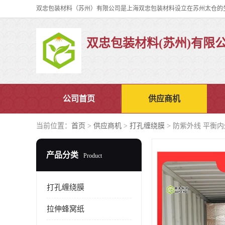
双忠包装材料(苏州)有限
公司首页
供应商机
当前位置：
首页
>
供应商机
>
打孔缠绕膜
> 防紫外线 平衡
产品分类
Product
打孔缠绕膜
拉伸蜂窝纸