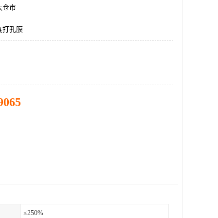
太仓市
度打孔膜
9065
≤250%