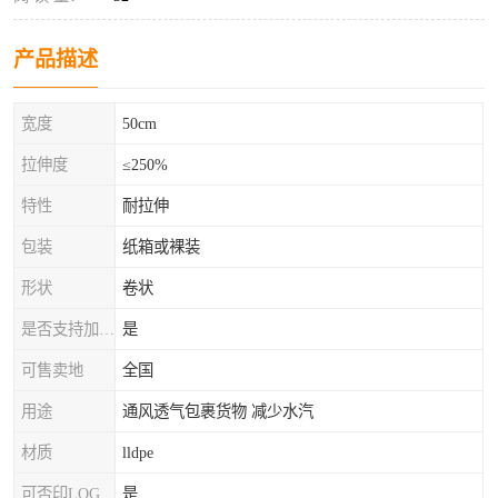
产品描述
宽度
50cm
拉伸度
≤250%
特性
耐拉伸
包装
纸箱或裸装
形状
卷状
是否支持加工定制
是
可售卖地
全国
用途
通风透气包裹货物 减少水汽
材质
lldpe
可否印LOG
是