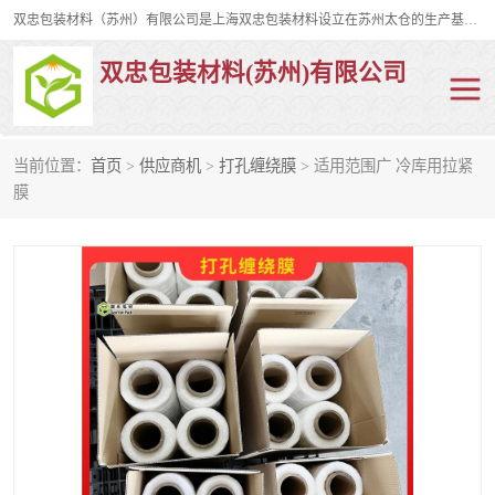
双忠包装材料（苏州）有限公司是上海双忠包装材料设立在苏州太仓的生产基地，占地约2万平米，产品主要有打孔缠绕膜，拉伸蜂窝纸，集装箱充气袋，滑托板，打包带，裹包网兜，防滑纸等箱体和托盘的运输和保护性包材。固永包材®，GooYon Pack®，是我们保护性包装材料的专属品牌。
双忠包装材料(苏州)有限公司
当前位置：
首页
>
供应商机
>
打孔缠绕膜
> 适用范围广 冷库用拉紧
打孔缠绕膜
拉伸蜂窝纸
膜
裹包网兜
纤维打包带
防滑纸
充气袋
蜂窝纸
缠绕膜
打孔膜
托盘裹包网兜
托盘捆绑带