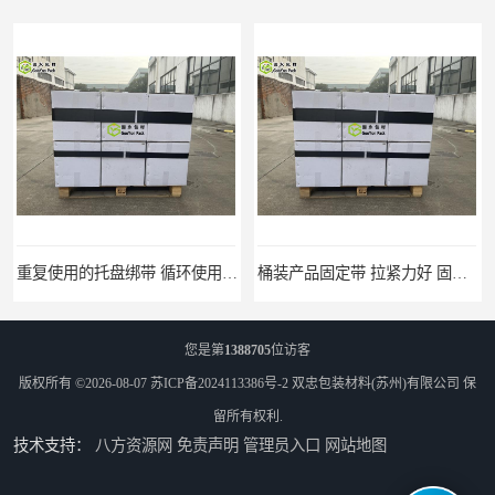
复使用的托盘绑带 循环使用 固永包材
桶装产品固定带 拉紧力好 固永包材
您是第
1388705
位访客
版权所有 ©2026-08-07
苏ICP备2024113386号-2
双忠包装材料(苏州)有限公司
保
留所有权利.
技术支持：
八方资源网
免责声明
管理员入口
网站地图