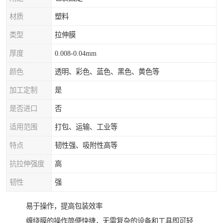
材质
塑料
类型
拉伸膜
厚度
0.008-0.04mm
颜色
透明、彩色、蓝色、黑色、黄色等
加工定制
是
是否进口
否
适用范围
打包、运输、工业等
特点
韧性强、吸附性高等
抗拉伸强度
高
韧性
强
易于操作，提高包装效率
缠绕膜的操作简便快捷，无需复杂的设备和工具即可轻