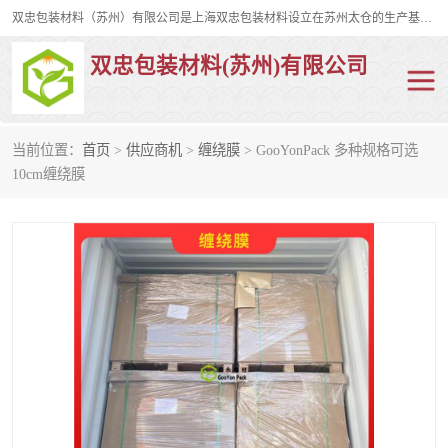
双忠包装材料（苏州）有限公司是上海双忠包装材料设立在苏州太仓的生产基地，占地约2万平米，产品主要有打孔缠绕膜，拉伸蜂窝纸，集装箱充气袋，滑托板，打包带，裹包网兜，防滑纸等箱体和托盘的运输和保护性包材。固永包材®，GooYon Pack®，是我们保护性包装材料的专属品牌。
双忠包装材料(苏州)有限公司
当前位置：
首页
>
供应商机
>
缠绕膜
> GooYonPack 多种规格可选
打孔缠绕膜
拉伸蜂窝纸
10cm缠绕膜
裹包网兜
纤维打包带
防滑纸
充气袋
蜂窝纸
缠绕膜
打孔膜
托盘裹包网兜
托盘捆绑带