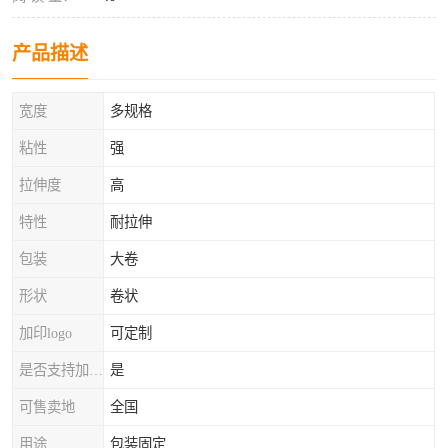
产品描述
宽度
多规格
粘性
强
拉伸度
高
特性
耐拉伸
包装
大卷
形状
卷状
加印logo
可定制
是否支持加工定制
是
可售卖地
全国
用途
包装固定