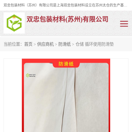
双忠包装材料（苏州）有限公司是上海双忠包装材料设立在苏州太仓的生产基地，占地约2万平米，产品主要有打孔缠绕膜，拉伸蜂窝纸，集装箱充气袋，滑托板，打包带，裹包网兜，防滑纸等箱体和托盘的运输和保护性包材。固永包材®，GooYon Pack®，是我们保护性包装材料的专属品牌。
双忠包装材料(苏州)有限公司
当前位置：
首页
>
供应商机
>
防滑纸
> 仓储 循环使用防滑垫
打孔缠绕膜
拉伸蜂窝纸
裹包网兜
纤维打包带
防滑纸
充气袋
蜂窝纸
缠绕膜
打孔膜
托盘裹包网兜
托盘捆绑带