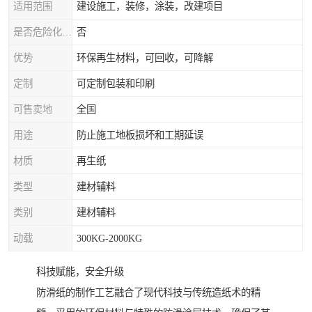
适用范围
建设施工，装修，涂装，改建项目
是否危险化学品
否
优势
环保再生材料，可回收，可降解
定制
可定制包装和印刷
可售卖地
全国
用途
防止施工地板损坏和工期延误
材质
再生纸
类型
建材辅料
类别
建材辅料
动载
300KG-2000KG
科技赋能，安全升级
防滑纸的制作工艺融合了现代科技与传统造纸术的精