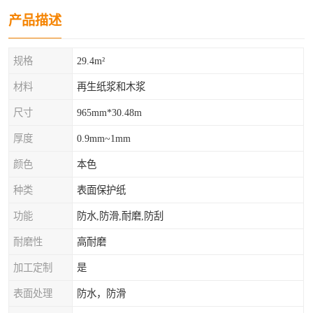
产品描述
规格
29.4m²
材料
再生纸浆和木浆
尺寸
965mm*30.48m
厚度
0.9mm~1mm
颜色
本色
种类
表面保护纸
功能
防水,防滑,耐磨,防刮
耐磨性
高耐磨
加工定制
是
表面处理
防水，防滑