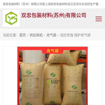
双忠包装材料（苏州）有限公司是上海双忠包装材料设立在苏州太仓的生产基地，占地约2万平米，产品主要有打孔缠绕膜，拉伸蜂窝纸，集装箱充气袋，滑托板，打包带，裹包网兜，防滑纸等箱体和托盘的运输和保护性包材。固永包材®，GooYon Pack®，是我们保护性包装材料的专属品牌。
双忠包装材料(苏州)有限公司
当前位置：
首页
>
供应商机
>
充气袋
> 适应性强 保护充气袋
打孔缠绕膜
拉伸蜂窝纸
裹包网兜
纤维打包带
防滑纸
充气袋
蜂窝纸
缠绕膜
打孔膜
托盘裹包网兜
托盘捆绑带