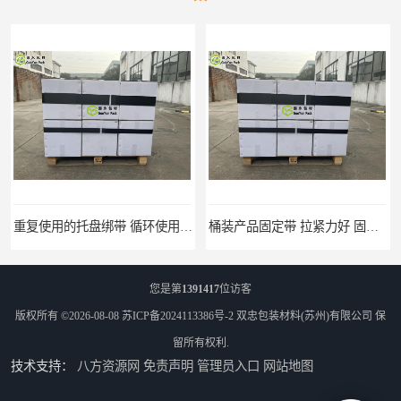
重复使用的托盘绑带 循环使用 固永包材
桶装产品固定带 拉紧力好 固永包材
您是第
1391417
位访客
版权所有 ©2026-08-08
苏ICP备2024113386号-2
双忠包装材料(苏州)有限公司
保
留所有权利.
技术支持：
八方资源网
免责声明
管理员入口
网站地图