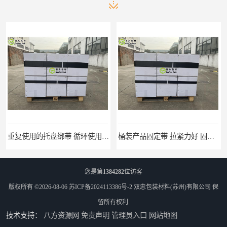
桶装产品固定带 拉紧力好 固永包材
托盘运输网兜 固永包材
您是第
1384282
位访客
版权所有 ©2026-08-06
苏ICP备2024113386号-2
双忠包装材料(苏州)有限公司
保
留所有权利.
技术支持：
八方资源网
免责声明
管理员入口
网站地图