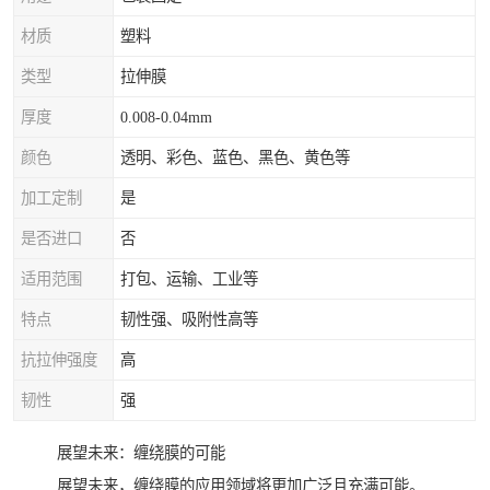
材质
塑料
类型
拉伸膜
厚度
0.008-0.04mm
颜色
透明、彩色、蓝色、黑色、黄色等
加工定制
是
是否进口
否
适用范围
打包、运输、工业等
特点
韧性强、吸附性高等
抗拉伸强度
高
韧性
强
展望未来：缠绕膜的可能
展望未来，缠绕膜的应用领域将更加广泛且充满可能。