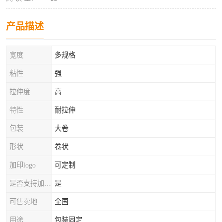
产品描述
宽度
多规格
粘性
强
拉伸度
高
特性
耐拉伸
包装
大卷
形状
卷状
加印logo
可定制
是否支持加工定制
是
可售卖地
全国
用途
包装固定