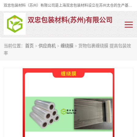
双忠包装材料（苏州）有限公司是上海双忠包装材料设立在苏州太仓的生产基地，占地约2万平米，产品主要有打孔缠绕膜，拉伸蜂窝纸，集装箱充气袋，滑托板，打包带，裹包网兜，防滑纸等箱体和托盘的运输和保护性包材。固永包材®，GooYon Pack®，是我们保护性包装材料的专属品牌。
双忠包装材料(苏州)有限公司
当前位置：
首页
>
供应商机
>
缠绕膜
> 货物包裹缠绕膜 提高包装效
打孔缠绕膜
拉伸蜂窝纸
率
裹包网兜
纤维打包带
防滑纸
充气袋
蜂窝纸
缠绕膜
打孔膜
托盘裹包网兜
托盘捆绑带