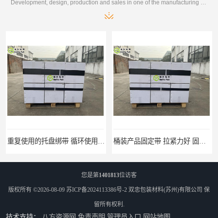
Development, design, production and sales in one of the manufacturing enterprises
桶装产品固定带 拉紧力好 固永包材
托盘运输网兜 固永包材
您是第
1401813
位访客
版权所有 ©2026-08-09
苏ICP备2024113386号-2
双忠包装材料(苏州)有限公司
保
留所有权利.
技术支持：
八方资源网
免责声明
管理员入口
网站地图