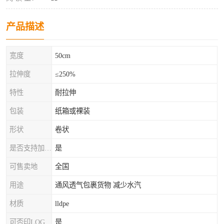
产品描述
宽度
50cm
拉伸度
≤250%
特性
耐拉伸
包装
纸箱或裸装
形状
卷状
是否支持加工定制
是
可售卖地
全国
用途
通风透气包裹货物 减少水汽
材质
lldpe
可否印LOG
是