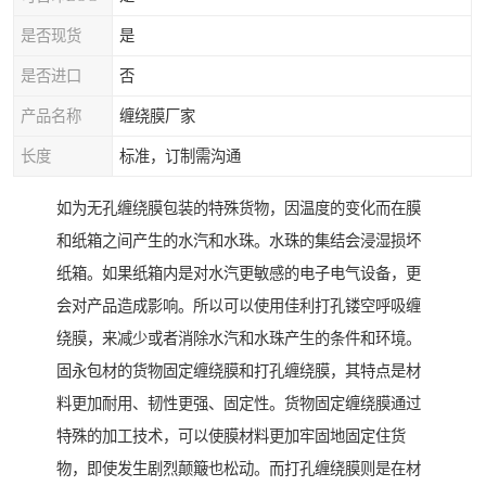
是否现货
是
是否进口
否
产品名称
缠绕膜厂家
长度
标准，订制需沟通
如为无孔缠绕膜包装的特殊货物，因温度的变化而在膜
和纸箱之间产生的水汽和水珠。水珠的集结会浸湿损坏
纸箱。如果纸箱内是对水汽更敏感的电子电气设备，更
会对产品造成影响。所以可以使用佳利打孔镂空呼吸缠
绕膜，来减少或者消除水汽和水珠产生的条件和环境。
固永包材的货物固定缠绕膜和打孔缠绕膜，其特点是材
料更加耐用、韧性更强、固定性。货物固定缠绕膜通过
特殊的加工技术，可以使膜材料更加牢固地固定住货
物，即使发生剧烈颠簸也松动。而打孔缠绕膜则是在材