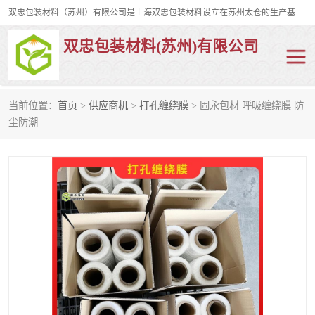
双忠包装材料（苏州）有限公司是上海双忠包装材料设立在苏州太仓的生产基地，占地约2万平米，产品主要有打孔缠绕膜，拉伸蜂窝纸，集装箱充气袋，滑托板，打包带，裹包网兜，防滑纸等箱体和托盘的运输和保护性包材。固永包材®，GooYon Pack®，是我们保护性包装材料的专属品牌。
双忠包装材料(苏州)有限公司
当前位置：
首页
>
供应商机
>
打孔缠绕膜
> 固永包材 呼吸缠绕膜 防
打孔缠绕膜
拉伸蜂窝纸
尘防潮
裹包网兜
纤维打包带
防滑纸
充气袋
蜂窝纸
缠绕膜
打孔膜
托盘裹包网兜
托盘捆绑带