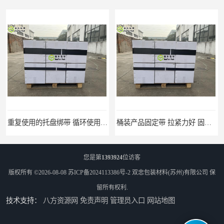
桶装产品固定带 拉紧力好 固永包材
托盘运输网兜 固永包材
您是第
1393924
位访客
版权所有 ©2026-08-08
苏ICP备2024113386号-2
双忠包装材料(苏州)有限公司
保
留所有权利.
技术支持：
八方资源网
免责声明
管理员入口
网站地图