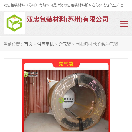
双忠包装材料（苏州）有限公司是上海双忠包装材料设立在苏州太仓的生产基地，占地约2万平米，产品主要有打孔缠绕膜，拉伸蜂窝纸，集装箱充气袋，滑托板，打包带，裹包网兜，防滑纸等箱体和托盘的运输和保护性包材。固永包材®，GooYon Pack®，是我们保护性包装材料的专属品牌。
双忠包装材料(苏州)有限公司
当前位置：
首页
>
供应商机
>
充气袋
> 固永包材 快充缓冲气袋
打孔缠绕膜
拉伸蜂窝纸
裹包网兜
纤维打包带
防滑纸
充气袋
蜂窝纸
缠绕膜
打孔膜
托盘裹包网兜
托盘捆绑带