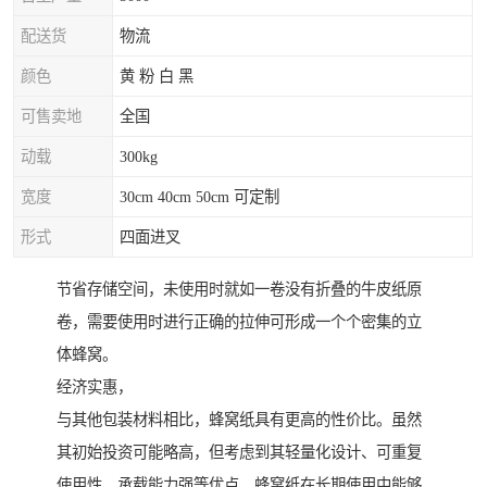
配送货
物流
颜色
黄 粉 白 黑
可售卖地
全国
动载
300kg
宽度
30cm 40cm 50cm 可定制
形式
四面进叉
节省存储空间，未使用时就如一卷没有折叠的牛皮纸原
卷，需要使用时进行正确的拉伸可形成一个个密集的立
体蜂窝。
经济实惠，
与其他包装材料相比，蜂窝纸具有更高的性价比。虽然
其初始投资可能略高，但考虑到其轻量化设计、可重复
使用性、承载能力强等优点，蜂窝纸在长期使用中能够