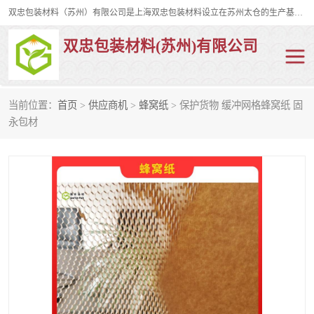
双忠包装材料（苏州）有限公司是上海双忠包装材料设立在苏州太仓的生产基地，占地约2万平米，产品主要有打孔缠绕膜，拉伸蜂窝纸，集装箱充气袋，滑托板，打包带，裹包网兜，防滑纸等箱体和托盘的运输和保护性包材。固永包材®，GooYon Pack®，是我们保护性包装材料的专属品牌。
双忠包装材料(苏州)有限公司
当前位置：
首页
>
供应商机
>
蜂窝纸
> 保护货物 缓冲网格蜂窝纸 固
打孔缠绕膜
拉伸蜂窝纸
永包材
裹包网兜
纤维打包带
防滑纸
充气袋
蜂窝纸
缠绕膜
打孔膜
托盘裹包网兜
托盘捆绑带