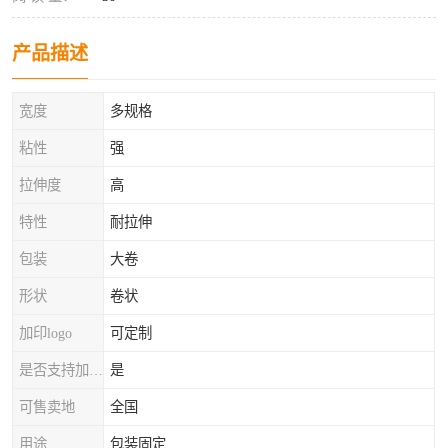
产品描述
宽度
多规格
粘性
强
拉伸度
高
特性
耐拉伸
包装
大卷
形状
卷状
加印logo
可定制
是否支持加工定制
是
可售卖地
全国
用途
包装固定