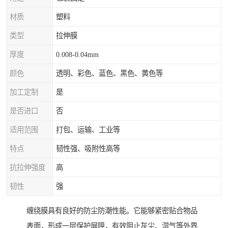
材质
塑料
类型
拉伸膜
厚度
0.008-0.04mm
颜色
透明、彩色、蓝色、黑色、黄色等
加工定制
是
是否进口
否
适用范围
打包、运输、工业等
特点
韧性强、吸附性高等
抗拉伸强度
高
韧性
强
缠绕膜具有良好的防尘防潮性能。它能够紧密贴合物品
表面，形成一层保护屏障，有效阻止灰尘、湿气等外界