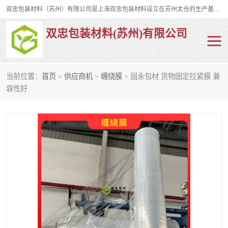
双忠包装材料（苏州）有限公司是上海双忠包装材料设立在苏州太仓的生产基地，占地约2万平米，产品主要有打孔缠绕膜，拉伸蜂窝纸，集装箱充气袋，滑托板，打包带，裹包网兜，防滑纸等箱体和托盘的运输和保护性包材。固永包材®，GooYon Pack®，是我们保护性包装材料的专属品牌。
双忠包装材料(苏州)有限公司
当前位置：
首页
>
供应商机
>
缠绕膜
> 固永包材 货物固定拉紧膜 兼
打孔缠绕膜
拉伸蜂窝纸
容性好
裹包网兜
纤维打包带
防滑纸
充气袋
蜂窝纸
缠绕膜
打孔膜
托盘裹包网兜
托盘捆绑带