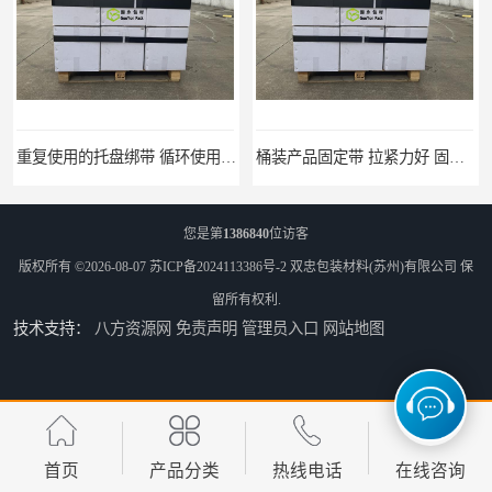
重复使用的托盘绑带 循环使用 固永包材
桶装产品固定带 拉紧力好 固永包材
您是第
1386840
位访客
版权所有 ©2026-08-07
苏ICP备2024113386号-2
双忠包装材料(苏州)有限公司
保
留所有权利.
技术支持：
八方资源网
免责声明
管理员入口
网站地图
托盘运输网兜 固永包材
托盘打包绑带 固永包材
首页
产品分类
热线电话
在线咨询