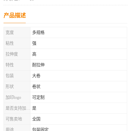
产品描述
宽度
多规格
粘性
强
拉伸度
高
特性
耐拉伸
包装
大卷
形状
卷状
加印logo
可定制
是否支持加工定制
是
可售卖地
全国
用途
包装固定