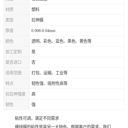
材质
塑料
类型
拉伸膜
厚度
0.008-0.04mm
颜色
透明、彩色、蓝色、黑色、黄色等
加工定制
是
是否进口
否
适用范围
打包、运输、工业等
特点
韧性强、吸附性高等
抗拉伸强度
高
韧性
强
粘性可调，满足不同需求
缠绕膜的粘性是其另一大特色。根据客户的需求，我们