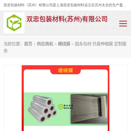
双忠包装材料（苏州）有限公司是上海双忠包装材料设立在苏州太仓的生产基地，占地约2万平米，产品主要有打孔缠绕膜，拉伸蜂窝纸，集装箱充气袋，滑托板，打包带，裹包网兜，防滑纸等箱体和托盘的运输和保护性包材。固永包材®，GooYon Pack®，是我们保护性包装材料的专属品牌。
双忠包装材料(苏州)有限公司
当前位置：
首页
>
供应商机
>
缠绕膜
> 固永包材 托盘伸缩膜 定制服
打孔缠绕膜
拉伸蜂窝纸
务
裹包网兜
纤维打包带
防滑纸
充气袋
蜂窝纸
缠绕膜
打孔膜
托盘裹包网兜
托盘捆绑带