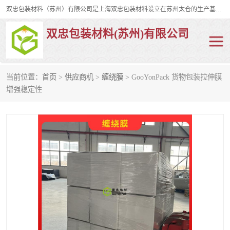
双忠包装材料（苏州）有限公司是上海双忠包装材料设立在苏州太仓的生产基地，占地约2万平米，产品主要有打孔缠绕膜，拉伸蜂窝纸，集装箱充气袋，滑托板，打包带，裹包网兜，防滑纸等箱体和托盘的运输和保护性包材。固永包材®，GooYon Pack®，是我们保护性包装材料的专属品牌。
双忠包装材料(苏州)有限公司
当前位置：
首页
>
供应商机
>
缠绕膜
> GooYonPack 货物包装拉伸膜
打孔缠绕膜
拉伸蜂窝纸
增强稳定性
裹包网兜
纤维打包带
防滑纸
充气袋
蜂窝纸
缠绕膜
打孔膜
托盘裹包网兜
托盘捆绑带