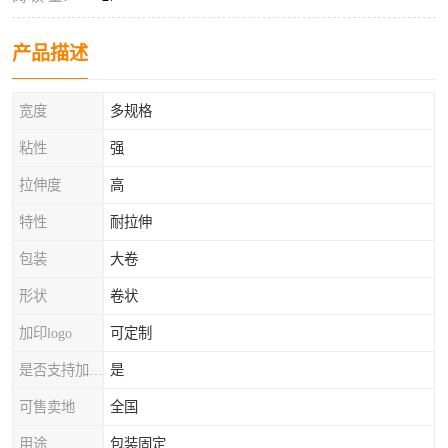
产品描述
宽度
多规格
粘性
强
拉伸度
高
特性
耐拉伸
包装
大卷
形状
卷状
加印logo
可定制
是否支持加工定制
是
可售卖地
全国
用途
包装固定