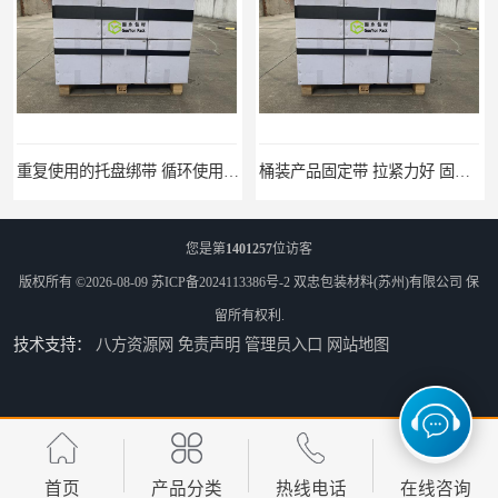
重复使用的托盘绑带 循环使用 固永包材
桶装产品固定带 拉紧力好 固永包材
您是第
1401257
位访客
版权所有 ©2026-08-09
苏ICP备2024113386号-2
双忠包装材料(苏州)有限公司
保
留所有权利.
技术支持：
八方资源网
免责声明
管理员入口
网站地图
托盘运输网兜 固永包材
托盘打包绑带 固永包材
首页
产品分类
热线电话
在线咨询