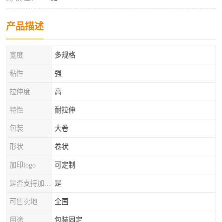
产品描述
宽度
多规格
粘性
强
拉伸度
高
特性
耐拉伸
包装
大卷
形状
卷状
加印logo
可定制
是否支持加工定制
是
可售卖地
全国
用途
包装固定