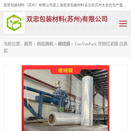
双忠包装材料（苏州）有限公司是上海双忠包装材料设立在苏州太仓的生产基地，占地约2万平米，产品主要有打孔缠绕膜，拉伸蜂窝纸，集装箱充气袋，滑托板，打包带，裹包网兜，防滑纸等箱体和托盘的运输和保护性包材。固永包材®，GooYon Pack®，是我们保护性包装材料的专属品牌。
双忠包装材料(苏州)有限公司
当前位置：
首页
>
供应商机
>
缠绕膜
> GooYonPack 货物拉紧膜 抗撕
打孔缠绕膜
拉伸蜂窝纸
裂
裹包网兜
纤维打包带
防滑纸
充气袋
蜂窝纸
缠绕膜
打孔膜
托盘裹包网兜
托盘捆绑带