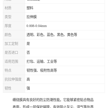
材质
塑料
类型
拉伸膜
厚度
0.008-0.04mm
颜色
透明、彩色、蓝色、黑色、黄色等
加工定制
是
是否进口
否
适用范围
打包、运输、工业等
特点
韧性强、吸附性高等
抗拉伸强度
高
韧性
强
缠绕膜具有良好的防尘防潮性能。它能够紧密贴合物品
表面，形成一层保护屏障，有效阻止灰尘、湿气等外界