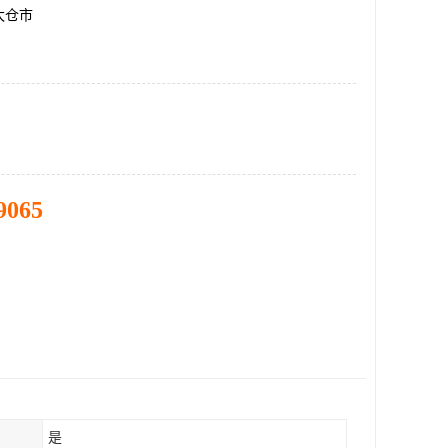
太仓市
9065
是