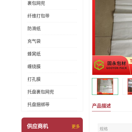
裹包网兜
纤维打包带
防滑纸
充气袋
蜂窝纸
缠绕膜
打孔膜
托盘裹包网兜
托盘捆绑带
产品描述
供应商机
更多
规格