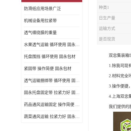
种类1
防滑纸应用场景广泛
日生产量
机械设备用拉紧带
运输方式
透气缠绕膜的重量
是否现货
水果透气运输 循环使用 固永包材
双忠集装箱
托盘围挡 循环使用 固永包材
1.除我司
紧固带 操作简便 固永包材
2.材料完全
透气运输捆绑带 循环使用 固永包材
3.操作便
固永托盘固定带 拉紧力好 固永包材
4.上海双忠
药品通风运输固定 操作简便 固永包材
我们提供的
蔬菜通风运输 拉紧力好 固永包材