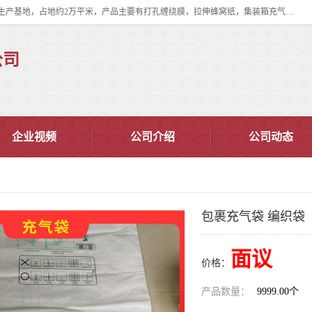
双忠包装材料（苏州）有限公司是上海双忠包装材料设立在苏州太仓的生产基地，占地约2万平米，产品主要有打孔缠绕膜，拉伸蜂窝纸，集装箱充气袋，滑托板，打包带，裹包网兜，防滑纸等箱体和托盘的运输和保护性包材。固永包材®，GooYon Pack®，是我们保护性包装材料的专属品牌。
公司
企业视频
公司介绍
公司动态
包裹充气袋 编织袋
面议
价格：
产品数量：
9999.00个