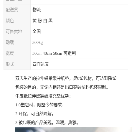
配送货
物流
颜色
黄 粉 白 黑
可售卖地
全国
动载
300kg
宽度
30cm 40cm 50cm 可定制
形式
四面进叉
双忠生产的拉伸蜂巢缓冲纸垫，是0塑包材，可达到降塑
包装的目的，无论内销还是出口突破塑料包装限制。
牛皮纸拉伸蜂窝纸填充垫优势：
1.0塑包材，限塑令的要求；
2.环保，可自然降解，
3.被包裹的产品美观，温暖，典雅。