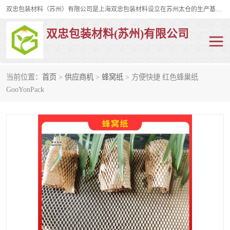
双忠包装材料（苏州）有限公司是上海双忠包装材料设立在苏州太仓的生产基地，占地约2万平米，产品主要有打孔缠绕膜，拉伸蜂窝纸，集装箱充气袋，滑托板，打包带，裹包网兜，防滑纸等箱体和托盘的运输和保护性包材。固永包材®，GooYon Pack®，是我们保护性包装材料的专属品牌。
双忠包装材料(苏州)有限公司
当前位置：
首页
>
供应商机
>
蜂窝纸
> 方便快捷 红色蜂巢纸
打孔缠绕膜
拉伸蜂窝纸
GooYonPack
裹包网兜
纤维打包带
防滑纸
充气袋
蜂窝纸
缠绕膜
打孔膜
托盘裹包网兜
托盘捆绑带