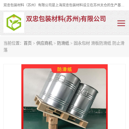
双忠包装材料（苏州）有限公司是上海双忠包装材料设立在苏州太仓的生产基地，占地约2万平米，产品主要有打孔缠绕膜，拉伸蜂窝纸，集装箱充气袋，滑托板，打包带，裹包网兜，防滑纸等箱体和托盘的运输和保护性包材。固永包材®，GooYon Pack®，是我们保护性包装材料的专属品牌。
双忠包装材料(苏州)有限公司
当前位置：
首页
>
供应商机
>
防滑纸
> 固永包材 滑板防滑纸 防止滑
打孔缠绕膜
拉伸蜂窝纸
落
裹包网兜
纤维打包带
防滑纸
充气袋
蜂窝纸
缠绕膜
打孔膜
托盘裹包网兜
托盘捆绑带