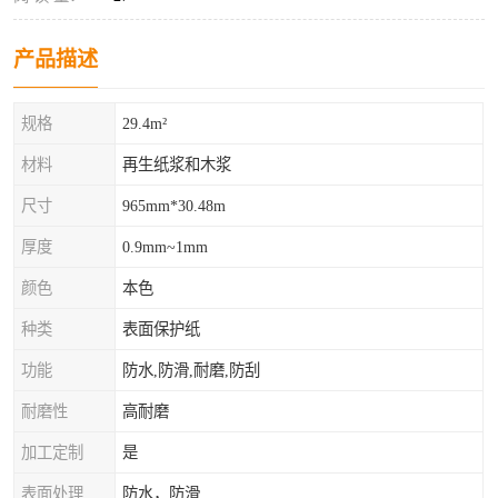
产品描述
规格
29.4m²
材料
再生纸浆和木浆
尺寸
965mm*30.48m
厚度
0.9mm~1mm
颜色
本色
种类
表面保护纸
功能
防水,防滑,耐磨,防刮
耐磨性
高耐磨
加工定制
是
表面处理
防水，防滑