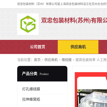
双忠包装材料(苏州)有限
公司首页
供应商机
当前位置：
首页
>
供应商机
>
缠绕膜
> 提高包装效率 人工用拉伸
产品分类
Product
打孔缠绕膜
拉伸蜂窝纸