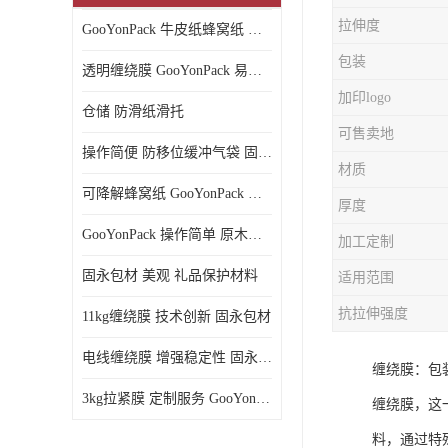
拉伸度
GooYonPack 牛皮纸蜂窝纸 循环使用
包装
透明缠绕膜 GooYonPack 易撕扯不残留
加印logo
仓储 防滑纸滑托
可售卖地
操作简便 防移位缓冲气袋 固永包材
材质
可降解蜂窝纸 GooYonPack 循环使用
厚度
GooYonPack 操作简单 原木浆蜂巢网格纸
加工定制
固永包材 美观 礼品保护材料
适用范围
抗拉伸强度
11kg缠绕膜 技术创新 固永包材
电线缠绕膜 增强稳定性 固永包材
缠绕膜：包
3kg拉紧膜 定制服务 GooYonPack
缠绕膜，这
料，通过特