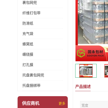
裹包网兜
纤维打包带
防滑纸
充气袋
蜂窝纸
缠绕膜
打孔膜
托盘裹包网兜
托盘捆绑带
产品描述
供应商机
更多
宽度