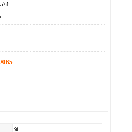
太仓市
膜
9065
强