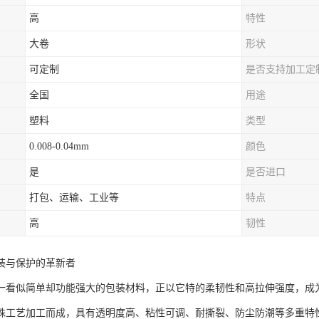
高
特性
大卷
形状
可定制
是否支持加工定
全国
用途
塑料
类型
0.008-0.04mm
颜色
是
是否进口
打包、运输、工业等
特点
高
韧性
装与保护的革新者
一看似简单却功能强大的包装材料，正以它特的柔韧性和高拉伸强度，成
殊工艺加工而成，具有透明度高、粘性可调、耐撕裂、防尘防潮等多重特