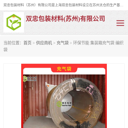
双忠包装材料（苏州）有限公司是上海双忠包装材料设立在苏州太仓的生产基地，占地约2万平米，产品主要有打孔缠绕膜，拉伸蜂窝纸，集装箱充气袋，滑托板，打包带，裹包网兜，防滑纸等箱体和托盘的运输和保护性包材。固永包材®，GooYon Pack®，是我们保护性包装材料的专属品牌。
双忠包装材料(苏州)有限公司
当前位置：
首页
>
供应商机
>
充气袋
> 环保节能 集装箱充气袋 编织
打孔缠绕膜
拉伸蜂窝纸
袋
裹包网兜
纤维打包带
防滑纸
充气袋
蜂窝纸
缠绕膜
打孔膜
托盘裹包网兜
托盘捆绑带