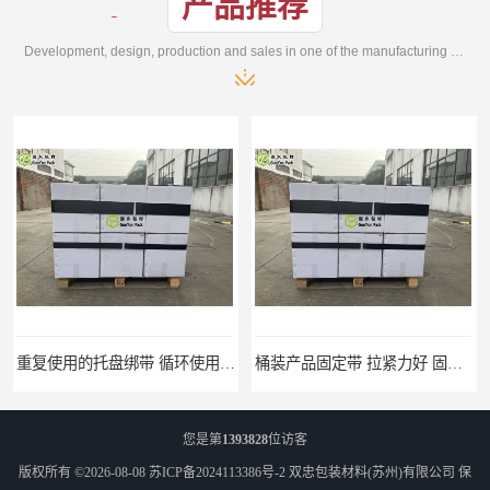
产品推荐
Development, design, production and sales in one of the manufacturing enterprises
重复使用的托盘绑带 循环使用 固永包材
桶装产品固定带 拉紧力好 固永包材
您是第
1393828
位访客
版权所有 ©2026-08-08
苏ICP备2024113386号-2
双忠包装材料(苏州)有限公司
保