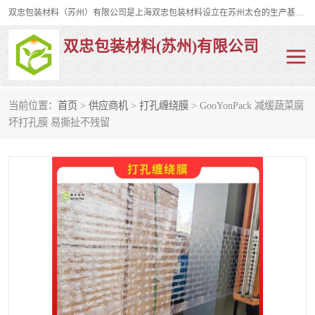
双忠包装材料（苏州）有限公司是上海双忠包装材料设立在苏州太仓的生产基地，占地约2万平米，产品主要有打孔缠绕膜，拉伸蜂窝纸，集装箱充气袋，滑托板，打包带，裹包网兜，防滑纸等箱体和托盘的运输和保护性包材。固永包材®，GooYon Pack®，是我们保护性包装材料的专属品牌。
双忠包装材料(苏州)有限公司
当前位置：
首页
>
供应商机
>
打孔缠绕膜
> GooYonPack 减缓蔬菜腐
打孔缠绕膜
拉伸蜂窝纸
坏打孔膜 易撕扯不残留
裹包网兜
纤维打包带
防滑纸
充气袋
蜂窝纸
缠绕膜
打孔膜
托盘裹包网兜
托盘捆绑带