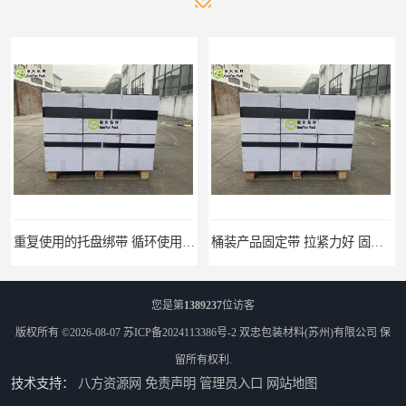
重复使用的托盘绑带 循环使用 固永包材
桶装产品固定带 拉紧力好 固永包材
您是第
1389237
位访客
版权所有 ©2026-08-07
苏ICP备2024113386号-2
双忠包装材料(苏州)有限公司
保
留所有权利.
技术支持：
八方资源网
免责声明
管理员入口
网站地图