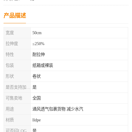
产品描述
宽度
50cm
拉伸度
≤250%
特性
耐拉伸
包装
纸箱或裸装
形状
卷状
是否支持加工定制
是
可售卖地
全国
用途
通风透气包裹货物 减少水汽
材质
lldpe
可否印LOG
是