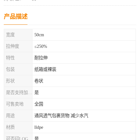
产品描述
宽度
50cm
拉伸度
≤250%
特性
耐拉伸
包装
纸箱或裸装
形状
卷状
是否支持加工定制
是
可售卖地
全国
用途
通风透气包裹货物 减少水汽
材质
lldpe
可否印LOG
是