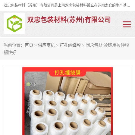
双忠包装材料（苏州）有限公司是上海双忠包装材料设立在苏州太仓的生产基地，占地约2万平米，产品主要有打孔缠绕膜，拉伸蜂窝纸，集装箱充气袋，滑托板，打包带，裹包网兜，防滑纸等箱体和托盘的运输和保护性包材。固永包材®，GooYon Pack®，是我们保护性包装材料的专属品牌。
双忠包装材料(苏州)有限公司
当前位置：
首页
>
供应商机
>
打孔缠绕膜
> 固永包材 冷链用拉伸膜
打孔缠绕膜
拉伸蜂窝纸
韧性好
裹包网兜
纤维打包带
防滑纸
充气袋
蜂窝纸
缠绕膜
打孔膜
托盘裹包网兜
托盘捆绑带