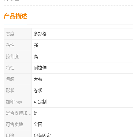
产品描述
宽度
多规格
粘性
强
拉伸度
高
特性
耐拉伸
包装
大卷
形状
卷状
加印logo
可定制
是否支持加工定制
是
可售卖地
全国
用途
包装固定