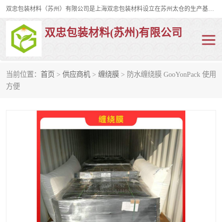
双忠包装材料（苏州）有限公司是上海双忠包装材料设立在苏州太仓的生产基地，占地约2万平米，产品主要有打孔缠绕膜，拉伸蜂窝纸，集装箱充气袋，滑托板，打包带，裹包网兜，防滑纸等箱体和托盘的运输和保护性包材。固永包材®，GooYon Pack®，是我们保护性包装材料的专属品牌。
双忠包装材料(苏州)有限公司
当前位置：
首页
>
供应商机
>
缠绕膜
> 防水缠绕膜 GooYonPack 使用
打孔缠绕膜
拉伸蜂窝纸
方便
裹包网兜
纤维打包带
防滑纸
充气袋
蜂窝纸
缠绕膜
打孔膜
托盘裹包网兜
托盘捆绑带