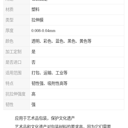
材质
塑料
类型
拉伸膜
厚度
0.008-0.04mm
颜色
透明、彩色、蓝色、黑色、黄色等
加工定制
是
是否进口
否
适用范围
打包、运输、工业等
特点
韧性强、吸附性高等
抗拉伸强度
高
韧性
强
应用于艺术品包装，保护文化遗产
艺术品和文化遗产对包装材料的要求高，因为它们需要