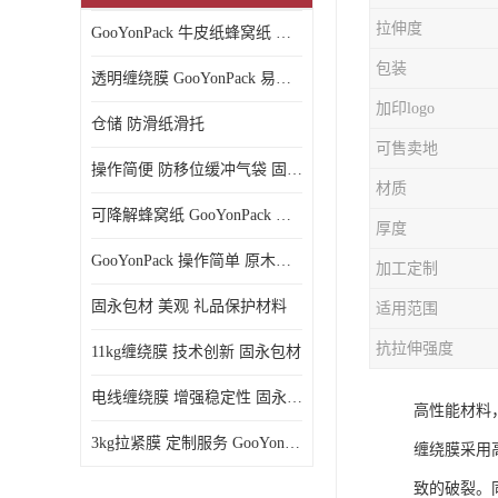
拉伸度
GooYonPack 牛皮纸蜂窝纸 循环使用
包装
透明缠绕膜 GooYonPack 易撕扯不残留
加印logo
仓储 防滑纸滑托
可售卖地
操作简便 防移位缓冲气袋 固永包材
材质
可降解蜂窝纸 GooYonPack 循环使用
厚度
GooYonPack 操作简单 原木浆蜂巢网格纸
加工定制
固永包材 美观 礼品保护材料
适用范围
抗拉伸强度
11kg缠绕膜 技术创新 固永包材
电线缠绕膜 增强稳定性 固永包材
高性能材料
3kg拉紧膜 定制服务 GooYonPack
缠绕膜采用
致的破裂。