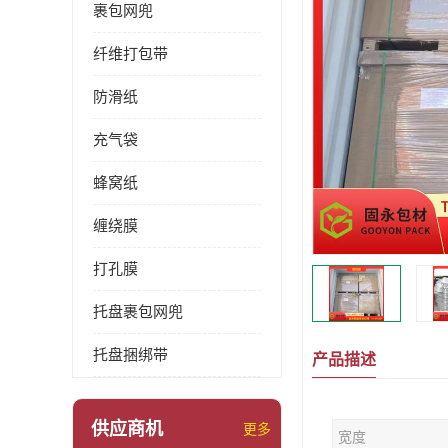
裹包网兜
纤维打包带
防滑纸
充气袋
蜂窝纸
缠绕膜
打孔膜
托盘裹包网兜
托盘捆绑带
产品描述
供应商机
更多
宽度