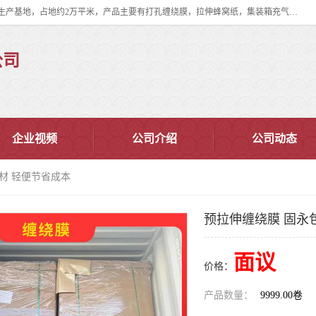
双忠包装材料（苏州）有限公司是上海双忠包装材料设立在苏州太仓的生产基地，占地约2万平米，产品主要有打孔缠绕膜，拉伸蜂窝纸，集装箱充气袋，滑托板，打包带，裹包网兜，防滑纸等箱体和托盘的运输和保护性包材。固永包材®，GooYon Pack®，是我们保护性包装材料的专属品牌。
公司
企业视频
公司介绍
公司动态
包材 轻便节省成本
预拉伸缠绕膜 固永
面议
价格：
产品数量：
9999.00卷