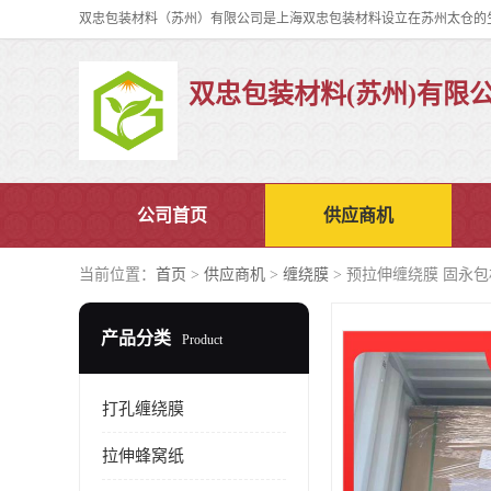
双忠包装材料(苏州)有限
公司首页
供应商机
当前位置：
首页
>
供应商机
>
缠绕膜
> 预拉伸缠绕膜 固永
产品分类
Product
打孔缠绕膜
拉伸蜂窝纸