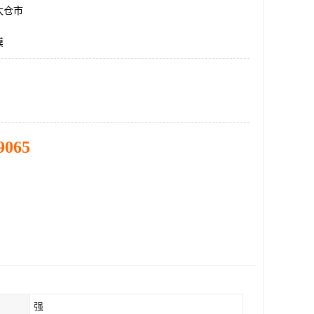
太仓市
膜
9065
强