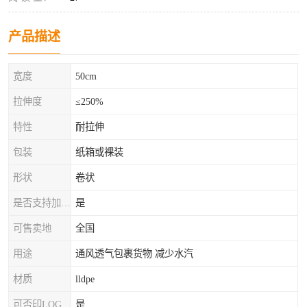
产品描述
宽度
50cm
拉伸度
≤250%
特性
耐拉伸
包装
纸箱或裸装
形状
卷状
是否支持加工定制
是
可售卖地
全国
用途
通风透气包裹货物 减少水汽
材质
lldpe
可否印LOG
是