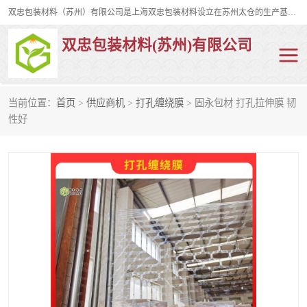
双忠包装材料（苏州）有限公司是上海双忠包装材料设立在苏州太仓的生产基地，占地约2万平米，产品主要有打孔缠绕膜，拉伸蜂窝纸，集装箱充气袋，滑托板，打包带，裹包网兜，防滑纸等箱体和托盘的运输和保护性包材。固永包材®，GooYon Pack®，是我们保护性包装材料的专属品牌。
双忠包装材料(苏州)有限公司
当前位置：
首页
>
供应商机
>
打孔缠绕膜
> 固永包材 打孔拉伸膜 韧
打孔缠绕膜
拉伸蜂窝纸
性好
裹包网兜
纤维打包带
防滑纸
充气袋
蜂窝纸
缠绕膜
打孔膜
托盘裹包网兜
托盘捆绑带