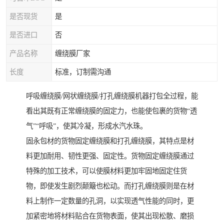
是否现货
是
是否进口
否
产品名称
缠绕膜厂家
长度
标准，订制需沟通
呼吸缠绕膜/网状缠绕膜/打孔缠绕膜机器打包全过程，能
看出其既有正常缠绕膜的固定力，也能使包裹的货物“透
气”“呼吸”，使其冷凝，形成水汽水珠。
固永包材的货物固定缠绕膜和打孔缠绕膜，其特点是材
料更加耐用、韧性更强、固定性。货物固定缠绕膜通过
特殊的加工技术，可以使膜材料更加牢固地固定住货
物，即使发生剧烈颠簸也松动。而打孔缠绕膜则是在材
料上制作一定数量的孔洞，以实现透气性能的同时，更
加紧密地将材料贴合在货物表面，使其出现松散、磨损