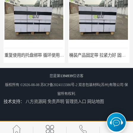
重复使用的托盘绑带 循环使用 固永包材
桶装产品固定带 拉紧力好 固永包材
您是第
1394939
位访客
版权所有 ©2026-08-08
苏ICP备2024113386号-2
双忠包装材料(苏州)有限公司
保
留所有权利.
技术支持：
八方资源网
免责声明
管理员入口
网站地图
托盘运输网兜 固永包材
托盘打包绑带 固永包材