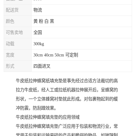
配送货
物流
颜色
黄 粉 白 黑
可售卖地
全国
动载
300kg
宽度
30cm 40cm 50cm 可定制
形式
四面进叉
牛皮纸拉伸蜂窝纸填充垫是事先经过合适方法裁切的高
拉力牛皮纸，经人工或拉纸机器拉伸展开后，呈蜂窝的
形状，一个立体蜂窝衬垫就此形成。对包裹物起到的缓
冲防震，防刮蹭效果。
牛皮纸拉伸蜂窝填充垫的应用领域
牛皮纸拉伸蜂窝填充垫广泛应用于包装和物流行业，常
常用于包装和运输易碎的产品和脆弱的物品，如玻璃制