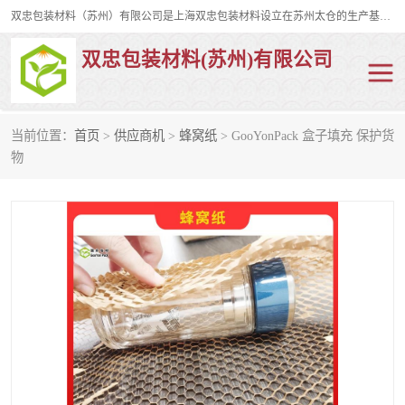
双忠包装材料（苏州）有限公司是上海双忠包装材料设立在苏州太仓的生产基地，占地约2万平米，产品主要有打孔缠绕膜，拉伸蜂窝纸，集装箱充气袋，滑托板，打包带，裹包网兜，防滑纸等箱体和托盘的运输和保护性包材。固永包材®，GooYon Pack®，是我们保护性包装材料的专属品牌。
双忠包装材料(苏州)有限公司
当前位置：
首页
>
供应商机
>
蜂窝纸
> GooYonPack 盒子填充 保护货
打孔缠绕膜
拉伸蜂窝纸
物
裹包网兜
纤维打包带
防滑纸
充气袋
蜂窝纸
缠绕膜
打孔膜
托盘裹包网兜
托盘捆绑带