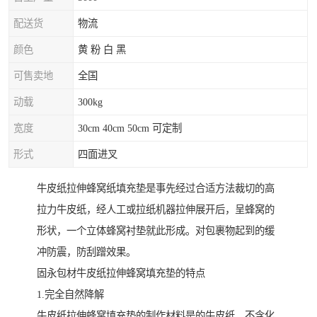
配送货
物流
颜色
黄 粉 白 黑
可售卖地
全国
动载
300kg
宽度
30cm 40cm 50cm 可定制
形式
四面进叉
牛皮纸拉伸蜂窝纸填充垫是事先经过合适方法裁切的高
拉力牛皮纸，经人工或拉纸机器拉伸展开后，呈蜂窝的
形状，一个立体蜂窝衬垫就此形成。对包裹物起到的缓
冲防震，防刮蹭效果。
固永包材牛皮纸拉伸蜂窝填充垫的特点
1.完全自然降解
牛皮纸拉伸蜂窝填充垫的制作材料是的牛皮纸，不含化