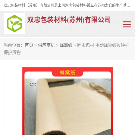
双忠包装材料（苏州）有限公司是上海双忠包装材料设立在苏州太仓的生产基地，占地约2万平米，产品主要有打孔缠绕膜，拉伸蜂窝纸，集装箱充气袋，滑托板，打包带，裹包网兜，防滑纸等箱体和托盘的运输和保护性包材。固永包材®，GooYon Pack®，是我们保护性包装材料的专属品牌。
双忠包装材料(苏州)有限公司
当前位置：
首页
>
供应商机
>
蜂窝纸
> 固永包材 电动蜂巢纸拉伸机
打孔缠绕膜
拉伸蜂窝纸
保护货物
裹包网兜
纤维打包带
防滑纸
充气袋
蜂窝纸
缠绕膜
打孔膜
托盘裹包网兜
托盘捆绑带