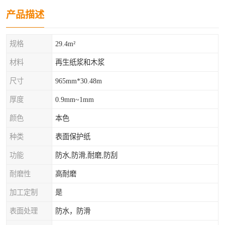
产品描述
规格
29.4m²
材料
再生纸浆和木浆
尺寸
965mm*30.48m
厚度
0.9mm~1mm
颜色
本色
种类
表面保护纸
功能
防水,防滑,耐磨,防刮
耐磨性
高耐磨
加工定制
是
表面处理
防水，防滑