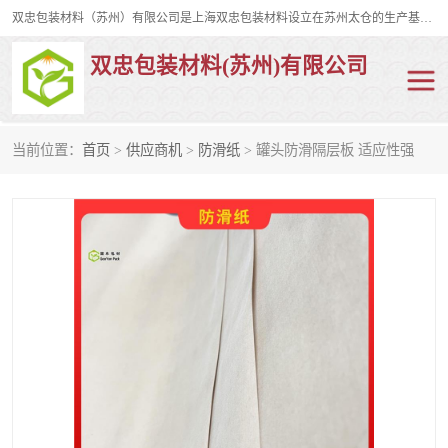
双忠包装材料（苏州）有限公司是上海双忠包装材料设立在苏州太仓的生产基地，占地约2万平米，产品主要有打孔缠绕膜，拉伸蜂窝纸，集装箱充气袋，滑托板，打包带，裹包网兜，防滑纸等箱体和托盘的运输和保护性包材。固永包材®，GooYon Pack®，是我们保护性包装材料的专属品牌。
双忠包装材料(苏州)有限公司
当前位置：
首页
>
供应商机
>
防滑纸
> 罐头防滑隔层板 适应性强
打孔缠绕膜
拉伸蜂窝纸
裹包网兜
纤维打包带
防滑纸
充气袋
蜂窝纸
缠绕膜
打孔膜
托盘裹包网兜
托盘捆绑带