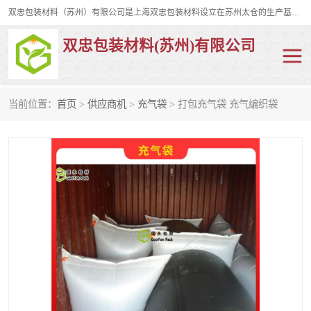
双忠包装材料（苏州）有限公司是上海双忠包装材料设立在苏州太仓的生产基地，占地约2万平米，产品主要有打孔缠绕膜，拉伸蜂窝纸，集装箱充气袋，滑托板，打包带，裹包网兜，防滑纸等箱体和托盘的运输和保护性包材。固永包材®，GooYon Pack®，是我们保护性包装材料的专属品牌。
双忠包装材料(苏州)有限公司
当前位置：
首页
>
供应商机
>
充气袋
> 打包充气袋 充气编织袋
打孔缠绕膜
拉伸蜂窝纸
裹包网兜
纤维打包带
防滑纸
充气袋
蜂窝纸
缠绕膜
打孔膜
托盘裹包网兜
托盘捆绑带