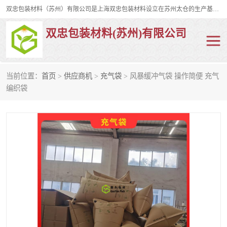
双忠包装材料（苏州）有限公司是上海双忠包装材料设立在苏州太仓的生产基地，占地约2万平米，产品主要有打孔缠绕膜，拉伸蜂窝纸，集装箱充气袋，滑托板，打包带，裹包网兜，防滑纸等箱体和托盘的运输和保护性包材。固永包材®，GooYon Pack®，是我们保护性包装材料的专属品牌。
双忠包装材料(苏州)有限公司
当前位置：
首页
>
供应商机
>
充气袋
> 风暴缓冲气袋 操作简便 充气
打孔缠绕膜
拉伸蜂窝纸
编织袋
裹包网兜
纤维打包带
防滑纸
充气袋
蜂窝纸
缠绕膜
打孔膜
托盘裹包网兜
托盘捆绑带