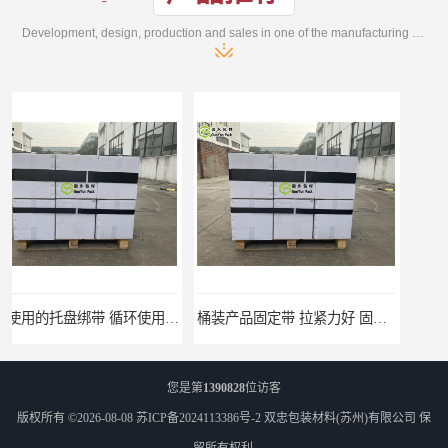
Development, design, production and sales in one of the manufacturing enterprises
桶装产品固定带 拉紧力好 固永包材
托盘运输网兜 固永包材
您是第
1390828
位访客
版权所有 ©2026-08-08
苏ICP备2024113386号-2
双忠包装材料(苏州)有限公司
保
留所有权利.