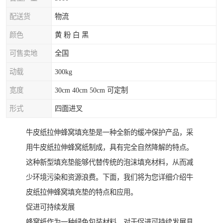
配送货
物流
颜色
黄 粉 白 黑
可售卖地
全国
动载
300kg
宽度
30cm 40cm 50cm 可定制
形式
四面进叉
牛皮纸拉伸蜂窝填充垫是一种全新的缓冲保护产品，采
用牛皮纸拉伸蜂窝纸制成，具有完全自然降解的特点。
这种新型填充垫能够代替传统的泡沫填充材料，从而减
少环境污染和资源浪费。下面，我们将为您详细介绍牛
皮纸拉伸蜂窝填充垫的特点和应用。
促进可持续发展
蜂窝纸作为一种绿色包装材料，对于促进可持续发展具