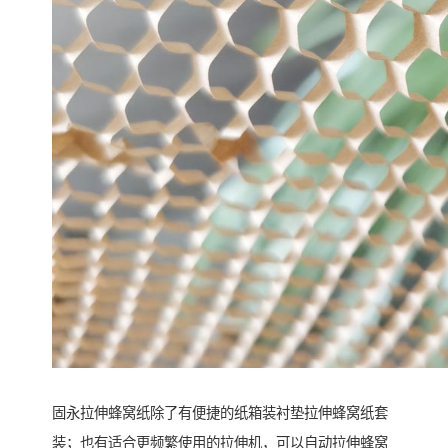
固永拉伸蜂窝纸除了有便捷的纸箱装衬垫拉伸蜂窝纸套
装；也有适合更频繁使用的拉伸机，可以自动拉伸蜂窝