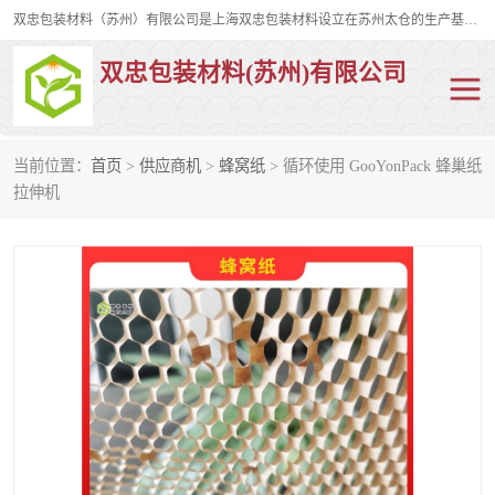
双忠包装材料（苏州）有限公司是上海双忠包装材料设立在苏州太仓的生产基地，占地约2万平米，产品主要有打孔缠绕膜，拉伸蜂窝纸，集装箱充气袋，滑托板，打包带，裹包网兜，防滑纸等箱体和托盘的运输和保护性包材。固永包材®，GooYon Pack®，是我们保护性包装材料的专属品牌。
双忠包装材料(苏州)有限公司
当前位置：
首页
>
供应商机
>
蜂窝纸
> 循环使用 GooYonPack 蜂巢纸
打孔缠绕膜
拉伸蜂窝纸
拉伸机
裹包网兜
纤维打包带
防滑纸
充气袋
蜂窝纸
缠绕膜
打孔膜
托盘裹包网兜
托盘捆绑带